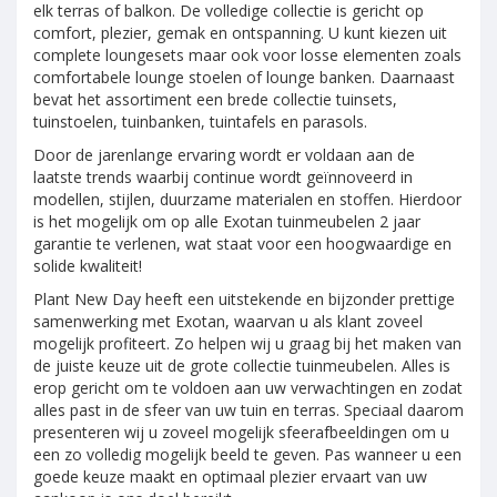
elk terras of balkon. De volledige collectie is gericht op
comfort, plezier, gemak en ontspanning. U kunt kiezen uit
complete loungesets maar ook voor losse elementen zoals
comfortabele lounge stoelen of lounge banken. Daarnaast
bevat het assortiment een brede collectie tuinsets,
tuinstoelen, tuinbanken, tuintafels en parasols.
Door de jarenlange ervaring wordt er voldaan aan de
laatste trends waarbij continue wordt geïnnoveerd in
modellen, stijlen, duurzame materialen en stoffen. Hierdoor
is het mogelijk om op alle Exotan tuinmeubelen 2 jaar
garantie te verlenen, wat staat voor een hoogwaardige en
solide kwaliteit!
Plant New Day heeft een uitstekende en bijzonder prettige
samenwerking met Exotan, waarvan u als klant zoveel
mogelijk profiteert. Zo helpen wij u graag bij het maken van
de juiste keuze uit de grote collectie tuinmeubelen. Alles is
erop gericht om te voldoen aan uw verwachtingen en zodat
alles past in de sfeer van uw tuin en terras. Speciaal daarom
presenteren wij u zoveel mogelijk sfeerafbeeldingen om u
een zo volledig mogelijk beeld te geven. Pas wanneer u een
goede keuze maakt en optimaal plezier ervaart van uw