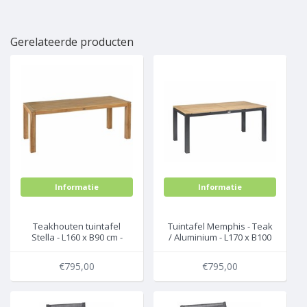
Gerelateerde producten
Informatie
Informatie
Teakhouten tuintafel
Tuintafel Memphis - Teak
Stella - L160 x B90 cm -
/ Aluminium - L170 x B100
Exotan
cm - Exotan
€795,00
€795,00