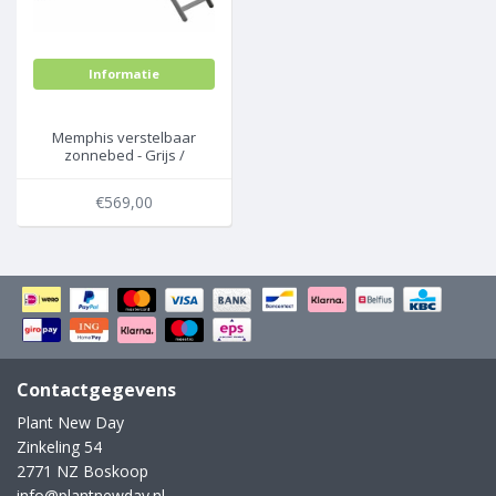
Informatie
Memphis verstelbaar
zonnebed - Grijs /
Antraciet - Exotan
€569,00
Contactgegevens
Plant New Day
Zinkeling 54
2771 NZ Boskoop
info@plantnewday.nl