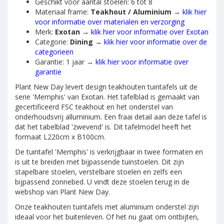
Geschikt voor aantal stoelen: 6 tot 8
Materiaal frame:
Teakhout / Aluminium
→
klik hier
voor informatie over materialen en verzorging
Merk:
Exotan
→
klik hier voor informatie over Exotan
Categorie:
Dining
→
klik hier voor informatie over de
categorieën
Garantie: 1 jaar →
klik hier voor informatie over
garantie
Plant New Day levert design teakhouten tuintafels uit de
serie 'Memphis' van Exotan. Het tafelblad is gemaakt van
gecertificeerd FSC teakhout en het onderstel van
onderhoudsvrij alluminium. Een fraai detail aan deze tafel is
dat het tabelblad 'zwevend' is. Dit tafelmodel heeft het
formaat L220cm x B100cm.
De tuintafel 'Memphis' is verkrijgbaar in twee formaten en
is uit te breiden met bijpassende tuinstoelen. Dit zijn
stapelbare stoelen, verstelbare stoelen en zelfs een
bijpassend zonnebed. U vindt deze stoelen terug in de
webshop van Plant New Day.
Onze teakhouten tuintafels met aluminium onderstel zijn
ideaal voor het buitenleven. Of het nu gaat om ontbijten,