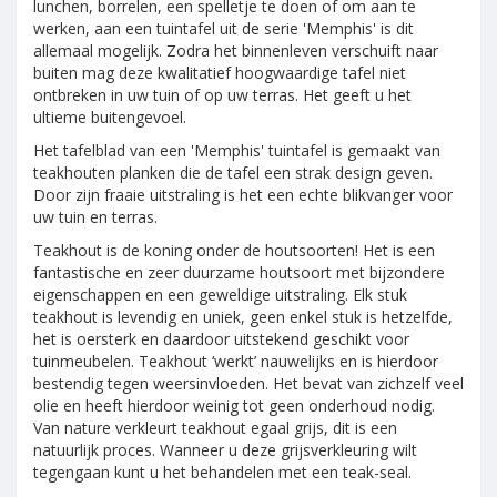
lunchen, borrelen, een spelletje te doen of om aan te
werken, aan een tuintafel uit de serie 'Memphis' is dit
allemaal mogelijk. Zodra het binnenleven verschuift naar
buiten mag deze kwalitatief hoogwaardige tafel niet
ontbreken in uw tuin of op uw terras. Het geeft u het
ultieme buitengevoel.
Het tafelblad van een 'Memphis' tuintafel is gemaakt van
teakhouten planken die de tafel een strak design geven.
Door zijn fraaie uitstraling is het een echte blikvanger voor
uw tuin en terras.
Teakhout is de koning onder de houtsoorten! Het is een
fantastische en zeer duurzame houtsoort met bijzondere
eigenschappen en een geweldige uitstraling. Elk stuk
teakhout is levendig en uniek, geen enkel stuk is hetzelfde,
het is oersterk en daardoor uitstekend geschikt voor
tuinmeubelen. Teakhout ‘werkt’ nauwelijks en is hierdoor
bestendig tegen weersinvloeden. Het bevat van zichzelf veel
olie en heeft hierdoor weinig tot geen onderhoud nodig.
Van nature verkleurt teakhout egaal grijs, dit is een
natuurlijk proces. Wanneer u deze grijsverkleuring wilt
tegengaan kunt u het behandelen met een teak-seal.