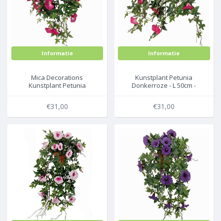
Informatie
Informatie
Mica Decorations
Kunstplant Petunia
Kunstplant Petunia
Donkerroze - L 50cm -
Donkerroze - L 50cm -
Keramiek sierpot - Mica
Terra sierpot - Mica
Decorations
€31,00
€31,00
Decorations