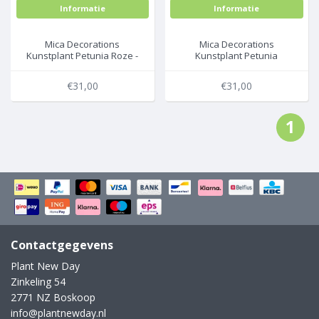
Informatie
Informatie
Mica Decorations
Mica Decorations
Kunstplant Petunia Roze -
Kunstplant Petunia
L 50cm - Terra sierpot -
Donkerpaars - L 50cm -
Mica Decorations
Terra sierpot - Mica
€31,00
€31,00
Decorations
1
Contactgegevens
Plant New Day
Zinkeling 54
2771 NZ Boskoop
info@plantnewday.nl