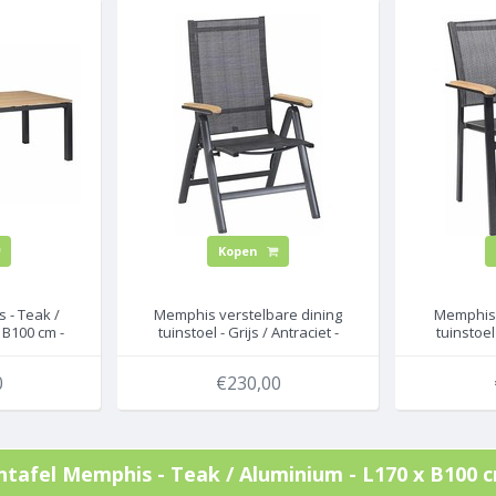
Kopen
 - Teak /
Memphis verstelbare dining
Memphis 
 B100 cm -
tuinstoel - Grijs / Antraciet -
tuinstoel 
Exotan
0
€230,00
ntafel Memphis - Teak / Aluminium - L170 x B100 