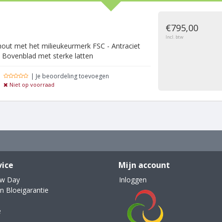
g
€795,00
Incl. btw
hout met het milieukeurmerk FSC - Antraciet
 Bovenblad met sterke latten
| Je beoordeling toevoegen
Niet op voorraad
vice
Mijn account
ew Day
Inloggen
n Bloeigarantie
e