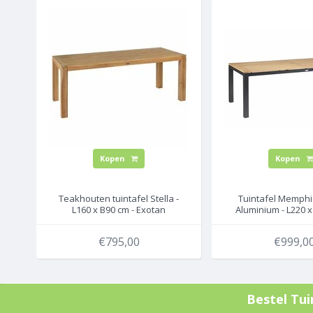
Kopen
Kopen
Teakhouten tuintafel Stella -
Tuintafel Memphis
L160 x B90 cm - Exotan
Aluminium - L220 x
Exotan
€795,00
€999,0
Bestel
Tui