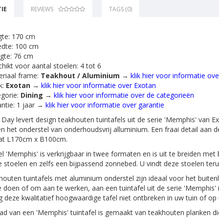
IE
REVIEWS
TAGS (0)
gte: 170 cm
edte: 100 cm
gte: 76 cm
hikt voor aantal stoelen: 4 tot 6
riaal frame:
Teakhout / Aluminium
→
klik hier voor informatie ov
k:
Exotan
→
klik hier voor informatie over Exotan
gorie:
Dining
→
klik hier voor informatie over de categorieën
ntie: 1 jaar →
klik hier voor informatie over garantie
Day levert design teakhouten tuintafels uit de serie 'Memphis' van Ex
n het onderstel van onderhoudsvrij alluminium. Een fraai detail aan dez
at L170cm x B100cm.
el 'Memphis' is verkrijgbaar in twee formaten en is uit te breiden met 
e stoelen en zelfs een bijpassend zonnebed. U vindt deze stoelen te
outen tuintafels met aluminium onderstel zijn ideaal voor het buitenl
te doen of om aan te werken, aan een tuintafel uit de serie 'Memphis' 
 deze kwalitatief hoogwaardige tafel niet ontbreken in uw tuin of op 
lad van een 'Memphis' tuintafel is gemaakt van teakhouten planken die d