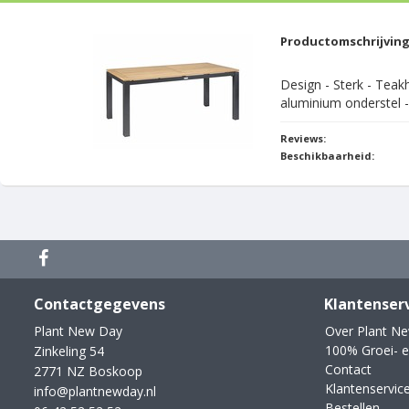
Productomschrijvin
Design - Sterk - Teak
aluminium onderstel -
Reviews:
Beschikbaarheid:
Contactgegevens
Klantenser
Plant New Day
Over Plant N
100% Groei- e
Zinkeling 54
Contact
2771 NZ Boskoop
Klantenservic
info@plantnewday.nl
Bestellen