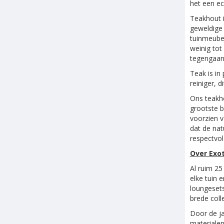
het een ec
Teakhout i
geweldige 
tuinmeubel
weinig tot
tegengaan 
Teak is in
reiniger, 
Ons teakho
grootste b
voorzien v
dat de nat
respectvol
Over Exo
Al ruim 25
elke tuin 
loungeset
brede colle
Door de ja
materialen