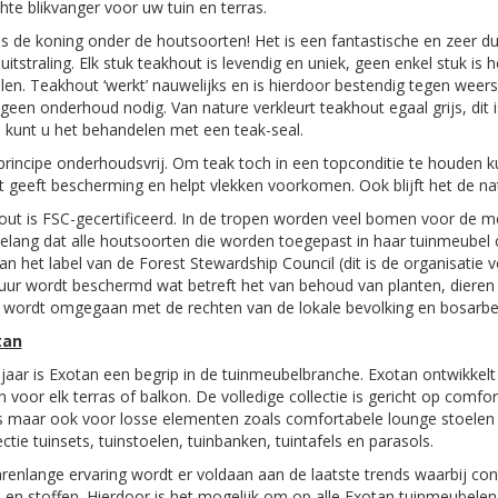
hte blikvanger voor uw tuin en terras.
s de koning onder de houtsoorten! Het is een fantastische en zeer
uitstraling. Elk stuk teakhout is levendig en uniek, geen enkel stuk is 
en. Teakhout ‘werkt’ nauwelijks en is hierdoor bestendig tegen weersi
 geen onderhoud nodig. Van nature verkleurt teakhout egaal grijs, dit i
kunt u het behandelen met een teak-seal.
 principe onderhoudsvrij. Om teak toch in een topconditie te houden
dit geeft bescherming en helpt vlekken voorkomen. Ook blijft het de nat
ut is FSC-gecertificeerd. In de tropen worden veel bomen voor de me
elang dat alle houtsoorten die worden toegepast in haar tuinmeubel co
an het label van de Forest Stewardship Council (dit is de organisati
uur wordt beschermd wat betreft het van behoud van planten, dieren en
 wordt omgegaan met de rechten van de lokale bevolking en bosarbe
tan
 jaar is Exotan een begrip in de tuinmeubelbranche. Exotan ontwikke
en voor elk terras of balkon. De volledige collectie is gericht op comf
s maar ook voor losse elementen zoals comfortabele lounge stoelen 
ctie tuinsets, tuinstoelen, tuinbanken, tuintafels en parasols.
renlange ervaring wordt er voldaan aan de laatste trends waarbij con
 en stoffen. Hierdoor is het mogelijk om op alle Exotan tuinmeubelen