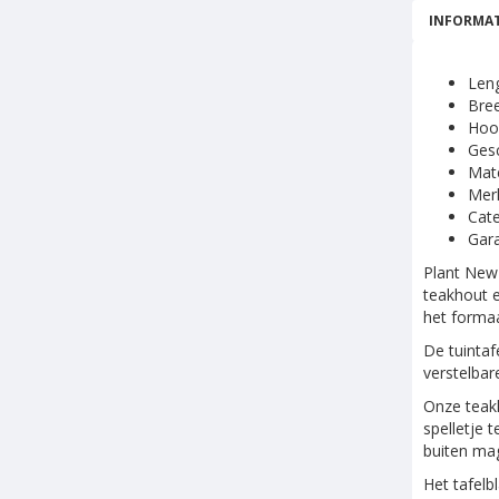
INFORMAT
Len
Bre
Hoo
Gesc
Mate
Mer
Cate
Gara
Plant New 
teakhout e
het forma
De tuintaf
verstelbar
Onze teakh
spelletje 
buiten mag
Het tafelb