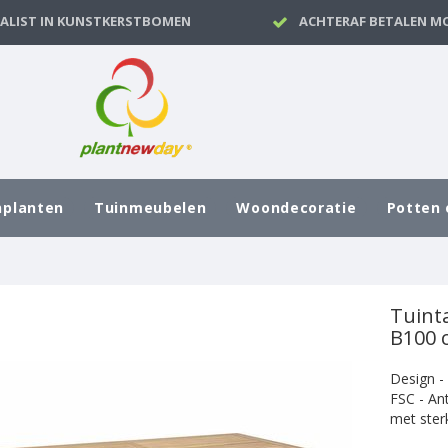
IALIST IN KUNSTKERSTBOMEN
ACHTERAF BETALEN MO
nplanten
Tuinmeubelen
Woondecoratie
Potten 
Tuint
B100 
Design -
FSC - An
met ster