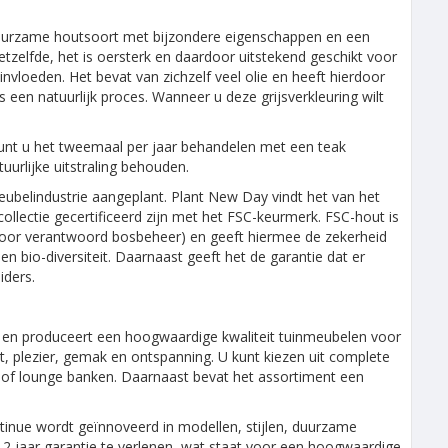
 duurzame houtsoort met bijzondere eigenschappen en een
hetzelfde, het is oersterk en daardoor uitstekend geschikt voor
nvloeden. Het bevat van zichzelf veel olie en heeft hierdoor
s een natuurlijk proces. Wanneer u deze grijsverkleuring wilt
 kunt u het tweemaal per jaar behandelen met een teak
uurlijke uitstraling behouden.
ubelindustrie aangeplant. Plant New Day vindt het van het
llectie gecertificeerd zijn met het FSC-keurmerk. FSC-hout is
e voor verantwoord bosbeheer) en geeft hiermee de zekerheid
 bio-diversiteit. Daarnaast geeft het de garantie dat er
iders.
lt en produceert een hoogwaardige kwaliteit tuinmeubelen voor
ort, plezier, gemak en ontspanning. U kunt kiezen uit complete
of lounge banken. Daarnaast bevat het assortiment een
tinue wordt geïnnoveerd in modellen, stijlen, duurzame
 2 jaar garantie te verlenen, wat staat voor een hoogwaardige