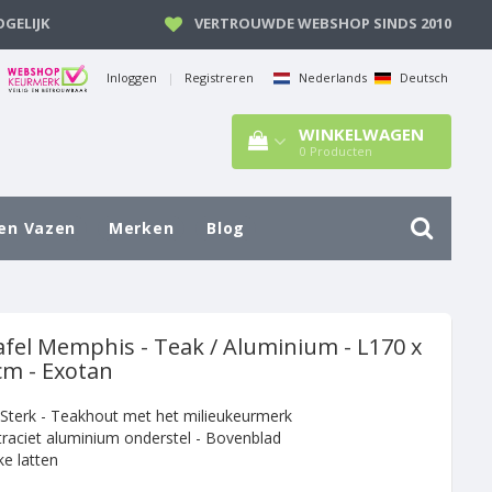
GELIJK
VERTROUWDE WEBSHOP SINDS 2010
Inloggen
|
Registreren
Nederlands
Deutsch
WINKELWAGEN
0
Producten
en Vazen
Merken
Blog
afel Memphis - Teak / Aluminium - L170 x
cm - Exotan
 Sterk - Teakhout met het milieukeurmerk
traciet aluminium onderstel - Bovenblad
ke latten