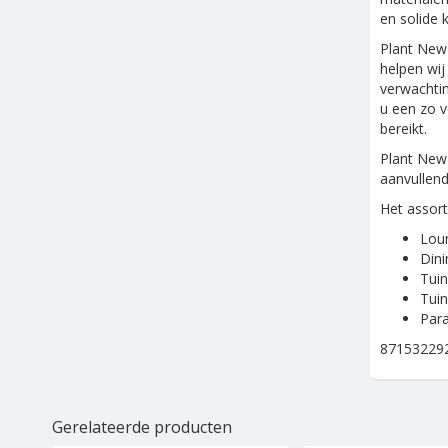
en solide k
Plant New 
helpen wij
verwachtin
u een zo v
bereikt.
Plant New 
aanvullend
Het assort
Loun
Dini
Tui
Tuin
Para
87153229
Gerelateerde producten