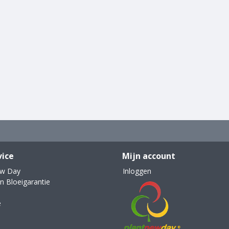
vice
Mijn account
ew Day
Inloggen
n Bloeigarantie
e