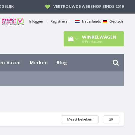
GELIJK
VERTROUWDE WEBSHOP SINDS 2010
Inloggen
|
Registreren
Nederlands
Deutsch
WINKELWAGEN
0
Producten
en Vazen
Merken
Blog
Meest bekeken
20