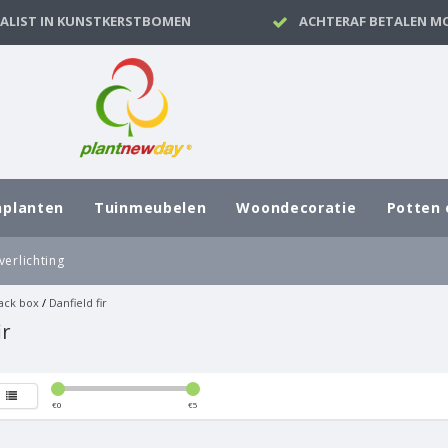
IALIST IN KUNSTKERSTBOMEN
ACHTERAF BETALEN MO
nplanten
Tuinmeubelen
Woondecoratie
Potten 
verlichting
ack box
/
Danfield fir
ir
€
0
€
5