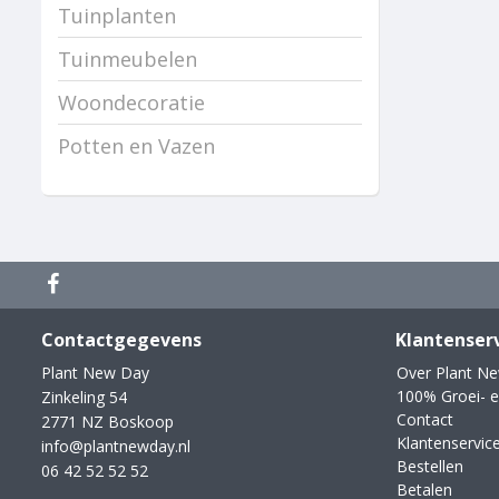
Tuinplanten
Tuinmeubelen
Woondecoratie
Potten en Vazen
Contactgegevens
Klantenser
Plant New Day
Over Plant N
100% Groei- e
Zinkeling 54
Contact
2771 NZ Boskoop
Klantenservic
info@plantnewday.nl
Bestellen
06 42 52 52 52
Betalen