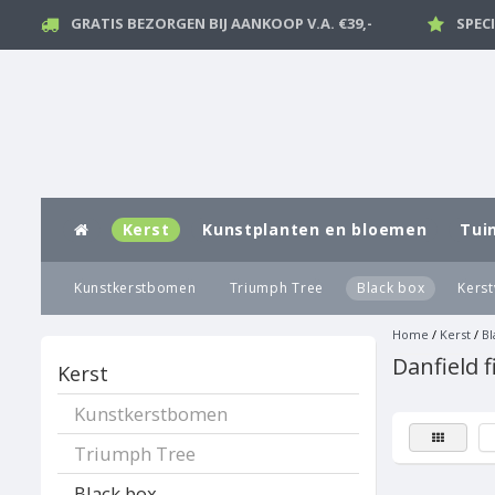
GRATIS BEZORGEN BIJ AANKOOP V.A. €39,-
SPEC
Kerst
Kunstplanten en bloemen
Tui
Kunstkerstbomen
Triumph Tree
Black box
Kerst
Home
/
Kerst
/
Bl
Danfield f
Kerst
Kunstkerstbomen
Triumph Tree
Black box