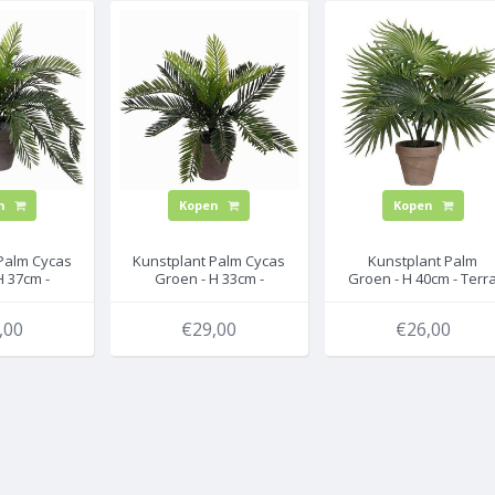
n
Kopen
Kopen
Palm Cycas
Kunstplant Palm Cycas
Kunstplant Palm
H 37cm -
Groen - H 33cm -
Groen - H 40cm - Terr
sierpot -
Keramiek sierpot -
sierpot - Mica
orations
Mica Decorations
Decorations
,00
€29,00
€26,00