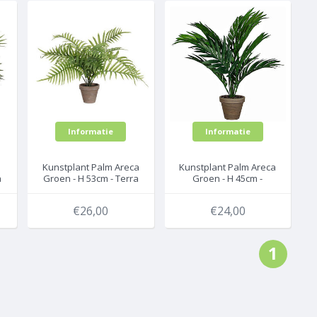
Informatie
Informatie
Kunstplant Palm Areca
Kunstplant Palm Areca
a
Groen - H 53cm - Terra
Groen - H 45cm -
sierpot - Mica
Keramiek sierpot -
Decorations
Mica Decorations
€26,00
€24,00
1