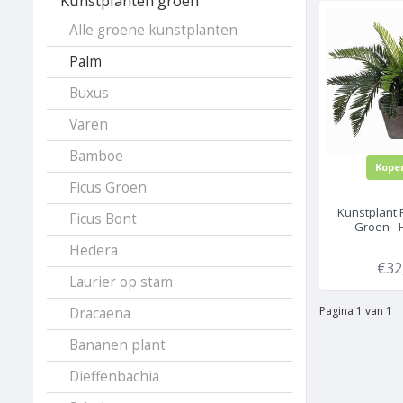
Kunstplanten groen
Alle groene kunstplanten
Palm
Buxus
Varen
Bamboe
Kope
Ficus Groen
Kunstplant 
Ficus Bont
Groen - 
Keramiek 
Hedera
Mica Dec
€32
Laurier op stam
Pagina 1 van 1
Dracaena
Bananen plant
Dieffenbachia