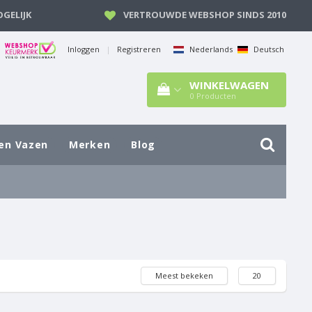
GELIJK
VERTROUWDE WEBSHOP SINDS 2010
Inloggen
|
Registreren
Nederlands
Deutsch
WINKELWAGEN
0
Producten
en Vazen
Merken
Blog
Meest bekeken
20