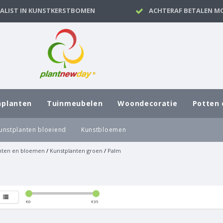
IALIST IN KUNSTKERSTBOMEN
ACHTERAF BETALEN MO
nplanten
Tuinmeubelen
Woondecoratie
Potten 
unstplanten bloeiend
Kunstbloemen
nten en bloemen
/
Kunstplanten groen
/
Palm
€
0
€
35