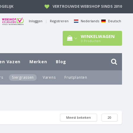
GELIJK
VERTROUWDE WEBSHOP SINDS 2010
Inloggen
|
Registreren
Nederlands
Deutsch
WINKELWAGEN
0
Producten
en Vazen
Merken
Blog
rs
Siergrassen
Varens
Fruitplanten
Meest bekeken
20