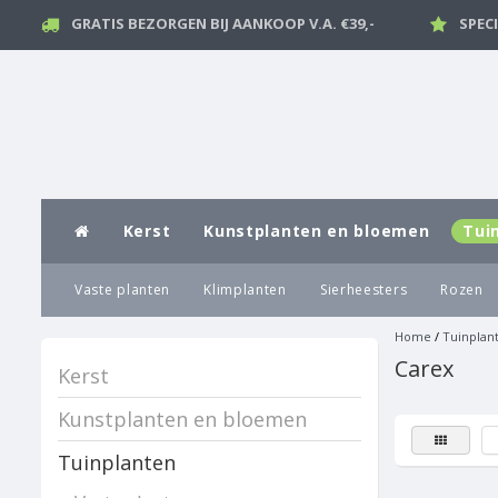
GRATIS BEZORGEN BIJ AANKOOP V.A. €39,-
SPEC
Kerst
Kunstplanten en bloemen
Tui
Vaste planten
Klimplanten
Sierheesters
Rozen
Home
/
Tuinplan
Carex
Kerst
Kunstplanten en bloemen
Tuinplanten