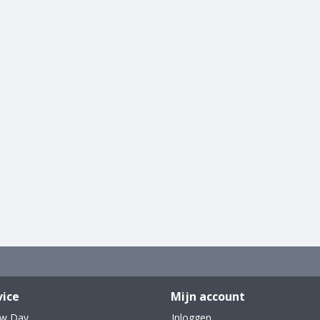
vice
Mijn account
ew Day
Inloggen