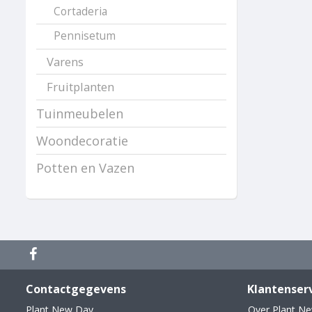
Cortaderia
Pennisetum
Varens
Fruitplanten
Tuinmeubelen
Woondecoratie
Potten en Vazen
Contactgegevens
Klantenser
Plant New Day
Over Plant N