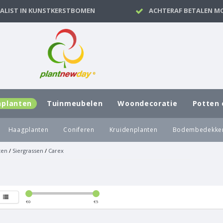
IALIST IN KUNSTKERSTBOMEN
ACHTERAF BETALEN MO
nplanten
Tuinmeubelen
Woondecoratie
Potten 
Haagplanten
Coniferen
Kruidenplanten
Bodembedekke
ten
/
Siergrassen
/
Carex
€
0
€
5