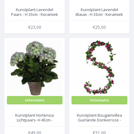
Kunstplant Lavendel
Kunstplant Lavendel
Paars - H 33cm - Keramiek
Blauw - H 33cm - Keramiek
sierpot - Mica Decorations
sierpot - Mica Decorations
€23,00
€25,00
Informatie
Informatie
Kunstplant Hortensia
Kunstplant Bougainvillea
Lichtpaars- H 45cm -
Guirlande Donkerroze -
Keramiek sierpot - Mica
Slinger - L 180cm - Mica
Decorations
Decorations
€49,00
€31,00