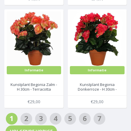
Informatie
Informatie
Kunstplant Begonia Zalm -
Kunstplant Begonia
H 30cm - Terracotta
Donkerroze - H 30cm -
sierpot - Mica Decorations
Terracotta sierpot - Mica
Decorations
€29,00
€29,00
1
2
3
4
5
6
7