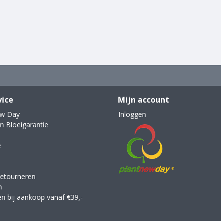
vice
Mijn account
ew Day
Inloggen
n Bloeigarantie
e
retourneren
n
en bij aankoop vanaf €39,-