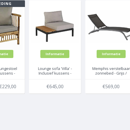
EDING
matie
Informatie
Informatie
ungestoel
Lounge sofa 'Villa' -
Memphis verstelbaar
kussens -
Inclusief kussens -
zonnebed - Grijs /
tan
Exotan
Antraciet - Exotan
€229,00
€645,00
€569,00