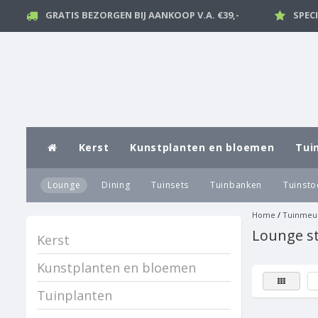
GRATIS BEZORGEN BIJ AANKOOP V.A. €39,-
SPEC
Kerst
Kunstplanten en bloemen
Tui
Lounge
Dining
Tuinsets
Tuinbanken
Tuinsto
Home
/
Tuinmeu
Lounge s
Kerst
Kunstplanten en bloemen
Tuinplanten