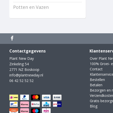
Potten en Vazen
Contactgegevens
Klantenser
Plant New Day
Over Plant N
100% Groei- e
Zinkeling 54
Contact
2771 NZ Boskoop
Klantenservic
info@plantnewday.nl
Bestellen
06 42 52 52 52
Betalen
Bezorgen en 
Verzendkoste
Gratis bezorg
Blog