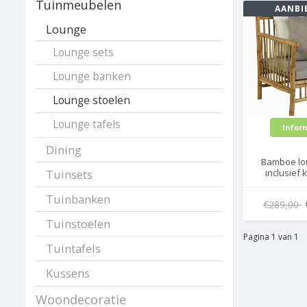
Tuinmeubelen
AANBI
Lounge
Lounge sets
Lounge banken
Lounge stoelen
Lounge tafels
Infor
Dining
Bamboe lo
inclusief 
Tuinsets
Exo
Tuinbanken
€289,00
Tuinstoelen
Pagina 1 van 1
Tuintafels
Kussens
Woondecoratie