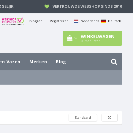
GELIJK
VERTROUWDE WEBSHOP SINDS 2010
Inloggen
|
Registreren
Nederlands
Deutsch
WINKELWAGEN
0
Producten
en Vazen
Merken
Blog
Standaard
20