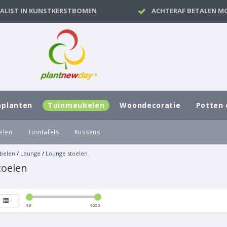
IALIST IN KUNSTKERSTBOMEN
ACHTERAF BETALEN MO
nplanten
Tuinmeubelen
Woondecoratie
Potten 
elen
Tuintafels
Kussens
belen
/
Lounge
/
Lounge stoelen
toelen
€
0
€
650