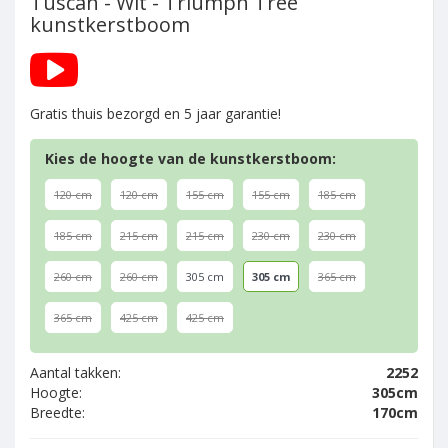
Tuscan - Wit - Triumph Tree
kunstkerstboom
Gratis thuis bezorgd en 5 jaar garantie!
Kies de hoogte van de kunstkerstboom:
120 cm
120 cm
155 cm
155 cm
185 cm
185 cm
215 cm
215 cm
230 cm
230 cm
260 cm
260 cm
305 cm
305 cm
365 cm
365 cm
425 cm
425 cm
Aantal takken:
2252
Hoogte:
305cm
Breedte:
170cm