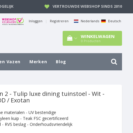
GELIJK
VERTROUWDE WEBSHOP SINDS 2010
Inloggen
|
Registreren
Nederlands
Deutsch
WINKELWAGEN
0
Producten
en Vazen
Merken
Blog
n 2 - Tulip luxe dining tuinstoel - Wit -
 / Exotan
 materialen - UV bestendige
yleen kuip - Teak FSC gecertificeerd
l - RVS beslag - Onderhoudsvriendelijk