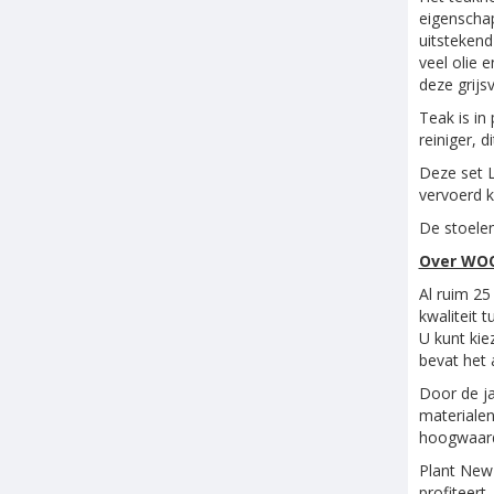
eigenschap
uitstekend
veel olie 
deze grijs
Teak is in
reiniger, 
Deze set L
vervoerd k
De stoelen
Over WOO
Al ruim 2
kwaliteit 
U kunt kie
bevat het 
Door de ja
materialen
hoogwaardi
Plant New
profiteert