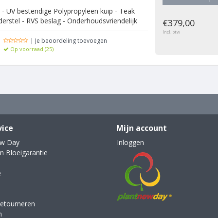
- UV bestendige Polypropyleen kuip - Teak
derstel - RVS beslag - Onderhoudsvriendelijk
€379,00
Incl. btw
| Je beoordeling toevoegen
Op voorraad (25)
vice
Mijn account
ew Day
Inloggen
n Bloeigarantie
e
retourneren
n