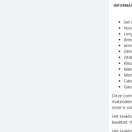
INFORMAT
Set
Hoo
Leng
Bree
Arml
Zith
Zitd
Kleu
Mate
Mer
Cate
Gara
Deze comfo
materialen
stoel is v
Het teakho
kwaliteit.
Het teakho