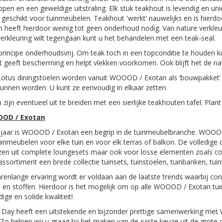
pen en een geweldige uitstraling. Elk stuk teakhout is levendig en uni
 geschikt voor tuinmeubelen. Teakhout 'werkt’ nauwelijks en is hierd
en heeft hierdoor weinig tot geen onderhoud nodig. Van nature verkleur
verkleuring wilt tegengaan kunt u het behandelen met een teak-seal.
 principe onderhoudsvrij. Om teak toch in een topconditie te houden
dit geeft bescherming en helpt vlekken voorkomen. Ook blijft het de nat
otus diningstoelen worden vanuit WOOOD / Exotan als ‘bouwpakket’ 
unnen worden. U kunt ze eenvoudig in elkaar zetten.
 zijn eventueel uit te breiden met een sierlijke teakhouten tafel. Pla
OD / Exotan
5 jaar is WOOOD / Exotan een begrip in de tuinmeubelbranche. WOOO
tuinmeubelen voor elke tuin en voor elk terras of balkon. De volledige 
zen uit complete loungesets maar ook voor losse elementen zoals c
assortiment een brede collectie tuinsets, tuinstoelen, tuinbanken, tuin
renlange ervaring wordt er voldaan aan de laatste trends waarbij con
 en stoffen. Hierdoor is het mogelijk om op alle WOOOD / Exotan tui
ge en solide kwaliteit!
 Day heeft een uitstekende en bijzonder prettige samenwerking met 
. Zo helpen wij u graag bij het maken van de juiste keuze uit de grote 