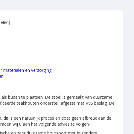
oelen)
er materialen en verzorging
an
als buiten te plaatsen. De stoel is gemaakt van duurzame
ificeerde teakhouten onderstel, afgezet met RVS beslag. De
n, dit is een natuurlijk proces en doet geen afbreuk aan de
 raden wij u aan het volgende advies te volgen:
stische en zeer duurzame houtsoort met bijzondere