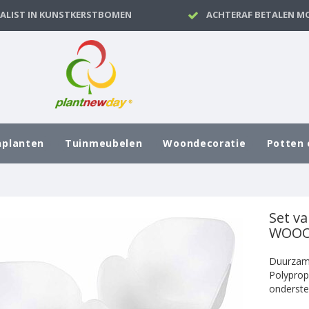
IALIST IN KUNSTKERSTBOMEN
ACHTERAF BETALEN MO
nplanten
Tuinmeubelen
Woondecoratie
Potten 
Set va
WOOOD
Duurzame
Polyprop
onderste