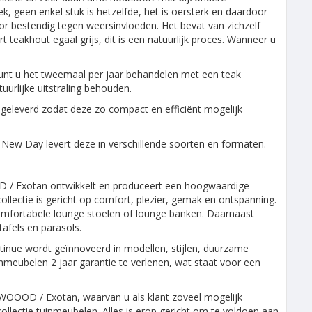
ek, geen enkel stuk is hetzelfde, het is oersterk en daardoor
oor bestendig tegen weersinvloeden. Het bevat van zichzelf
t teakhout egaal grijs, dit is een natuurlijk proces. Wanneer u
 kunt u het tweemaal per jaar behandelen met een teak
uurlijke uitstraling behouden.
geleverd zodat deze zo compact en efficiënt mogelijk
nt New Day levert deze in verschillende soorten en formaten.
D / Exotan ontwikkelt en produceert een hoogwaardige
collectie is gericht op comfort, plezier, gemak en ontspanning.
omfortabele lounge stoelen of lounge banken. Daarnaast
tafels en parasols.
tinue wordt geïnnoveerd in modellen, stijlen, duurzame
nmeubelen 2 jaar garantie te verlenen, wat staat voor een
WOOOD / Exotan, waarvan u als klant zoveel mogelijk
collectie tuinmeubelen. Alles is erop gericht om te voldoen aan