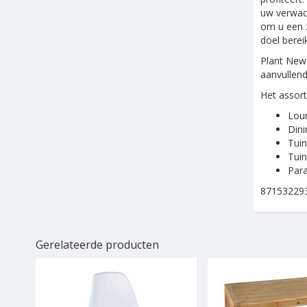
uw verwach
om u een z
doel bereik
Plant New 
aanvullend
Het assort
Loun
Dini
Tui
Tuin
Para
871532293
Gerelateerde producten