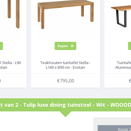
Kopen
Stella - L90
Teakhouten tuintafel Stella -
Tuintafe
xotan
L160 x B90 cm - Exotan
Aluminium
0
€795,00
€
t van 2 - Tulip luxe dining tuinstoel - Wit - WOOO
g
Koop 2