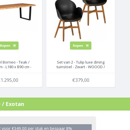
Kopen
Kopen
l Borneo - Teak /
Set van 2 - Tulip luxe dining
 - L180 x B90 cm -
tuinstoel - Zwart - WOOOD /
Exotan
Exotan
1.295,00
€379,00
D / Exotan
 voor €349,00 per stuk en bespaar 8%