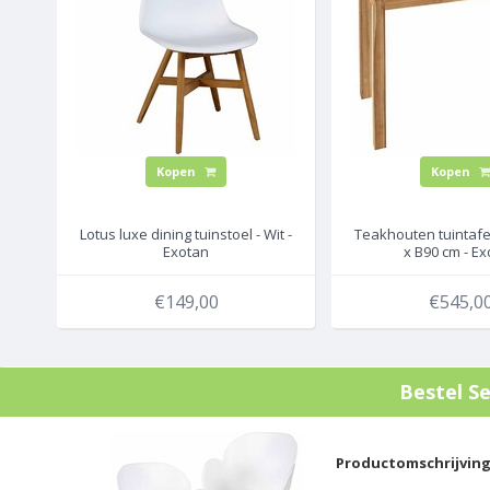
Kopen
Kopen
Lotus luxe dining tuinstoel - Wit -
Teakhouten tuintafel 
Exotan
x B90 cm - E
€149,00
€545,0
Bestel
Se
Productomschrijvin