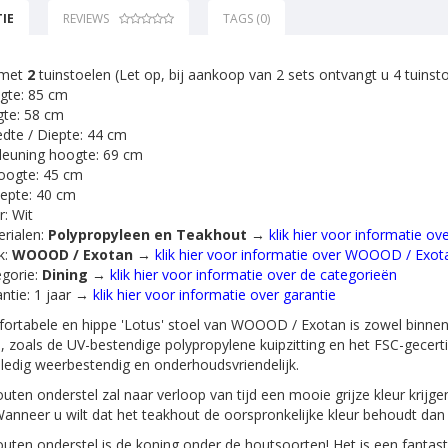
IE
REVIEWS
TAGS (0)
 met
2
tuinstoelen (Let op, bij aankoop van 2 sets ontvangt u 4 tuinst
gte: 85 cm
te: 58 cm
dte / Diepte: 44 cm
euning hoogte: 69 cm
oogte: 45 cm
iepte: 40 cm
r: Wit
rialen:
Polypropyleen en Teakhout
→
klik hier voor informatie ov
k:
WOOOD / Exotan
→
klik hier voor informatie over WOOOD / Exot
gorie:
Dining
→
klik hier voor informatie over de categorieën
ntie: 1 jaar →
klik hier voor informatie over garantie
rtabele en hippe 'Lotus' stoel van WOOOD / Exotan is zowel binnen 
, zoals de UV-bestendige polypropylene kuipzitting en het FSC-gecert
olledig weerbestendig en onderhoudsvriendelijk.
uten onderstel zal naar verloop van tijd een mooie grijze kleur krijge
 Wanneer u wilt dat het teakhout de oorspronkelijke kleur behoudt dan
uten onderstel is de koning onder de houtsoorten! Het is een fanta