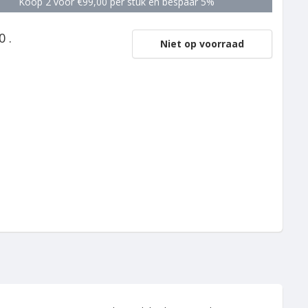
Koop 2 voor €99,00 per stuk en bespaar 5%
0 .
Niet op voorraad