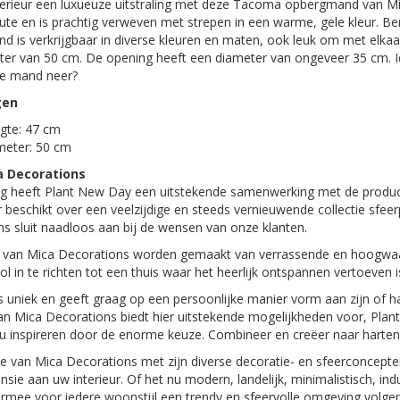
nterieur een luxueuze uitstraling met deze Tacoma opbergmand van M
 jute en is prachtig verweven met strepen in een warme, gele kleur.
 is verkrijgbaar in diverse kleuren en maten, ook leuk om met elka
er van 50 cm. De opening heeft een diameter van ongeveer 35 cm. Id
ute mand neer?
gen
gte: 47 cm
meter: 50 cm
a Decorations
ang heeft Plant New Day een uitstekende samenwerking met de produc
r beschikt over een veelzijdige en steeds vernieuwende collectie sfee
s sluit naadloos aan bij de wensen van onze klanten.
van Mica Decorations worden gemaakt van verrassende en hoogwaardig
vol in te richten tot een thuis waar het heerlijk ontspannen vertoeven i
s uniek en geeft graag op een persoonlijke manier vorm aan zijn of haar
van Mica Decorations biedt hier uitstekende mogelijkheden voor, Plant
t u inspireren door de enorme keuze. Combineer en creëer naar harten
ie van Mica Decorations met zijn diverse decoratie- en sfeerconcept
nsie aan uw interieur. Of het nu modern, landelijk, minimalistisch, indu
ermee voor iedere woonstijl een trendy en sfeervolle omgeving volgen