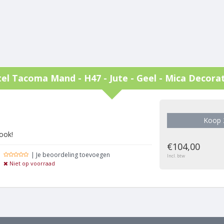
tel
Tacoma Mand - H47 - Jute - Geel - Mica Decora
g
Koop 
look!
€104,00
| Je beoordeling toevoegen
Incl. btw
Niet op voorraad