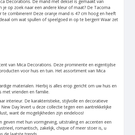
ica Decorations. De mand met deksel is gemaakt van
 Ben je op zoek naar een andere kleur of maat? De Tacoma
ar te combineren! Deze oranje mand is 47 cm hoog en heeft
eaal om wat spullen of speelgoed in op te bergen! Waar zet
ent van Mica Decorations. Deze prominente en eigentijdse
rproducten voor huis en tuin. Het assortiment van Mica
e materialen. Hierbij is alles erop gericht om uw huis en
s met vrienden en familie.
 interieur. De karakteristieke, stijlvolle en decoratieve
 New Day levert u deze collectie tegen een aantrekkelijke
lust, want de mogelijkheden zijn eindeloos!
en geven met hun vormgeving, uitstraling en accenten een
strieel, romantisch, zakelijk, chique of meer stoer is, u
s de laatste trends.