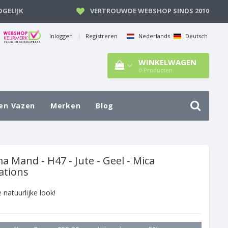
GELIJK
VERTROUWDE WEBSHOP SINDS 2010
Inloggen
|
Registreren
Nederlands
Deutsch
WINKELWAGEN
0
Producten
en Vazen
Merken
Blog
 Mand - H47 - Jute - Geel - Mica
ations
 natuurlijke look!