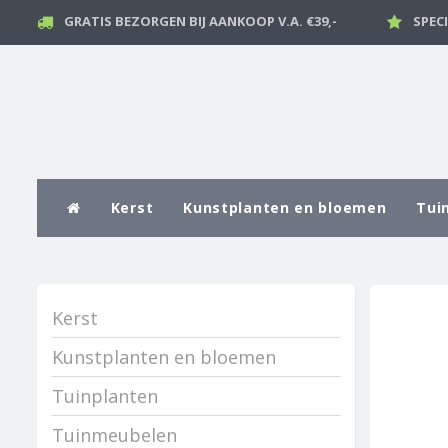
GRATIS BEZORGEN BIJ AANKOOP V.A. €39,-
SPEC
Kerst
Kunstplanten en bloemen
Tui
Kerst
Kunstplanten en bloemen
Tuinplanten
Tuinmeubelen