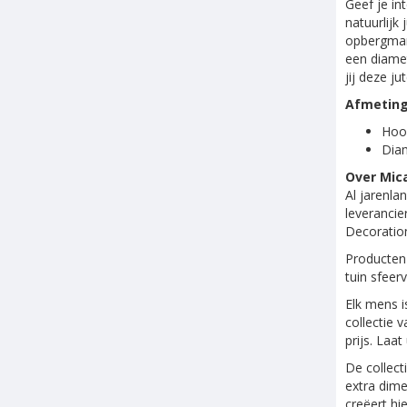
Geef je i
natuurlijk
opbergmand
een diamet
jij deze j
Afmetin
Hoo
Dia
Over Mic
Al jarenl
leverancie
Decoration
Producten 
tuin sfeer
Elk mens i
collectie 
prijs. Laa
De collect
extra dime
creëert hi