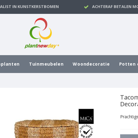
IALIST IN KUNSTKERSTBOMEN
ACHTERAF BETALEN MO
nplanten
Tuinmeubelen
Woondecoratie
Potten 
Tacoma
Decor
Prachtige