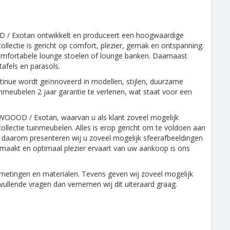
D / Exotan ontwikkelt en produceert een hoogwaardige
collectie is gericht op comfort, plezier, gemak en ontspanning.
omfortabele lounge stoelen of lounge banken. Daarnaast
tafels en parasols.
tinue wordt geïnnoveerd in modellen, stijlen, duurzame
nmeubelen 2 jaar garantie te verlenen, wat staat voor een
WOOOD / Exotan, waarvan u als klant zoveel mogelijk
collectie tuinmeubelen. Alles is erop gericht om te voldoen aan
al daarom presenteren wij u zoveel mogelijk sfeerafbeeldingen
maakt en optimaal plezier ervaart van uw aankoop is ons
 afmetingen en materialen. Tevens geven wij zoveel mogelijk
ullende vragen dan vernemen wij dit uiteraard graag.