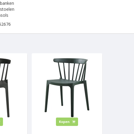
nbanken
stoelen
sols
62676
Kopen