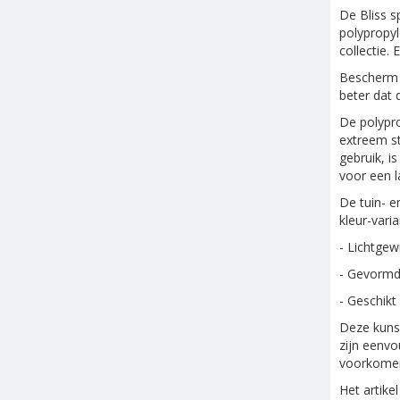
De Bliss s
polypropyl
collectie. 
Bescherm d
beter dat 
De polypro
extreem st
gebruik, i
voor een l
De tuin- e
kleur-vari
- Lichtgewi
- Gevormd 
- Geschikt
Deze kunst
zijn eenvo
voorkomen.
Het artike