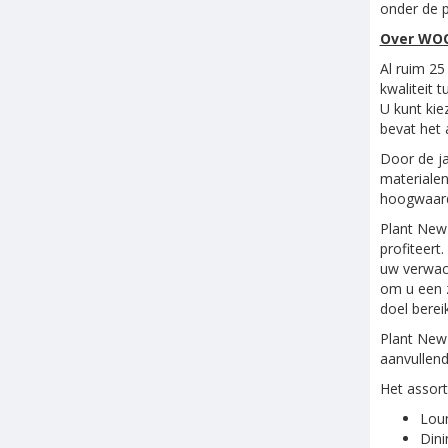
onder de p
Over WOO
Al ruim 2
kwaliteit 
U kunt kie
bevat het 
Door de ja
materialen
hoogwaardi
Plant New
profiteert
uw verwach
om u een z
doel bereik
Plant New 
aanvullend
Het assort
Loun
Dini