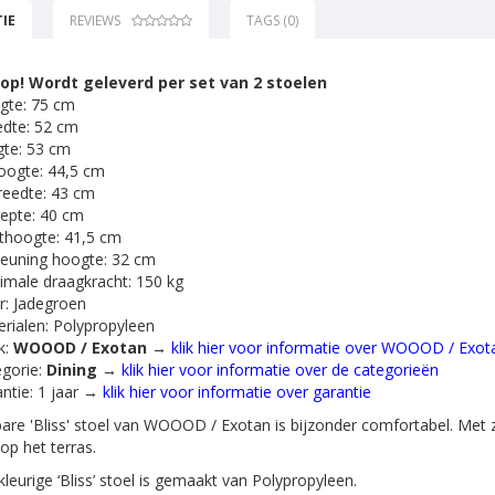
IE
REVIEWS
TAGS (0)
 op! Wordt geleverd per set van 2 stoelen
gte: 75 cm
dte: 52 cm
te: 53 cm
oogte: 44,5 cm
reedte: 43 cm
iepte: 40 cm
thoogte: 41,5 cm
euning hoogte: 32 cm
male draagkracht: 150 kg
r: Jadegroen
rialen: Polypropyleen
k:
WOOOD / Exotan
→
klik hier voor informatie over WOOOD / Exot
gorie:
Dining
→
klik hier voor informatie over de categorieën
ntie: 1 jaar →
klik hier voor informatie over garantie
are 'Bliss' stoel van WOOOD / Exotan is bijzonder comfortabel. Met zij
 op het terras.
leurige ‘Bliss’ stoel is gemaakt van Polypropyleen.