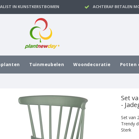
IALIST IN KUNSTKERSTBOMEN
ACHTERAF BETALEN MO
nplanten
Tuinmeubelen
Woondecoratie
Potten 
Set va
- Jad
Set van 
Trendy d
Sterk