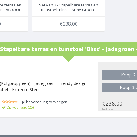
re terras en
Set van 2 - Stapelbare terras en
wart - WOOOD
tuinstoel 'Bliss' - Army Groen -
WOOOD / Exotan
0
€238,00
 Stapelbare terras en tuinstoel 'Bliss' - Jadegro
g
Koop 2 
 (Polypropyleen) - Jadegroen - Trendy design -
Koop 3 v
abel - Extreem Sterk
| Je beoordeling toevoegen
€238,00
Op voorraad (25)
Incl. btw