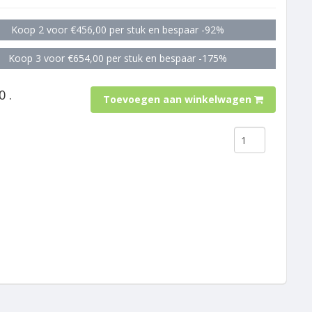
Koop 2 voor €456,00 per stuk en bespaar -92%
Koop 3 voor €654,00 per stuk en bespaar -175%
0 .
Toevoegen aan winkelwagen