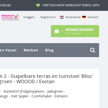
GELIJK
VERTROUWDE WEBSHOP SINDS 2010
Inloggen
|
Registreren
Nederlands
Deutsch
WINKELWAGEN
0
Producten
en Vazen
Merken
Blog
n 2 - Stapelbare terras en tuinstoel 'Bliss'
egroen - WOOOD / Exotan
2 - Kunststof (Polypropyleen) - Jadegroen -
esign - met Spijlen - Comfortabel - Extreem