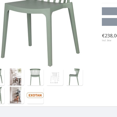
€238,0
Incl. btw