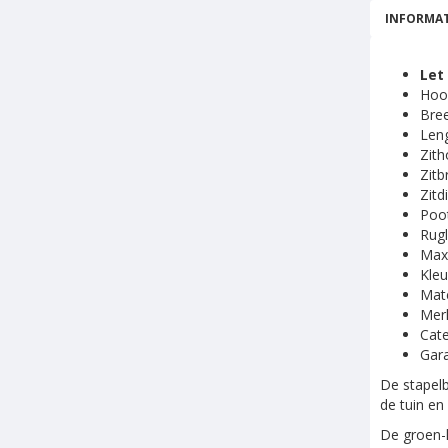
INFORMAT
Let
Hoo
Bree
Leng
Zith
Zitb
Zitd
Poo
Rugl
Maxi
Kleu
Mate
Mer
Cate
Gara
De stapelb
de tuin en
De groen-k