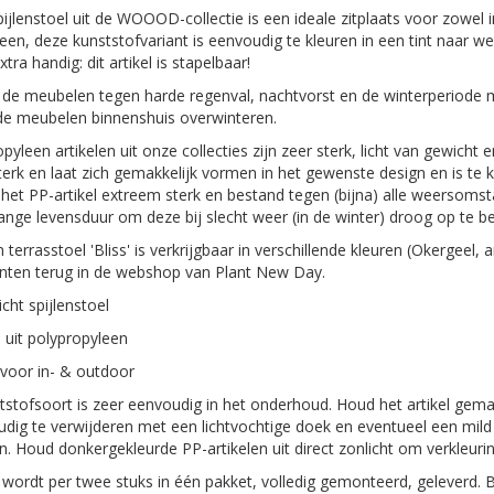
pijlenstoel uit de WOOOD-collectie is een ideale zitplaats voor zowel i
een, deze kunststofvariant is eenvoudig te kleuren in een tint naar
Extra handig: dit artikel is stapelbaar!
e meubelen tegen harde regenval, nachtvorst en de winterperiode met
de meubelen binnenshuis overwinteren.
pyleen artikelen uit onze collecties zijn zeer sterk, licht van gewicht
erk en laat zich gemakkelijk vormen in het gewenste design en is te kle
s het PP-artikel extreem sterk en bestand tegen (bijna) alle weersom
ange levensduur om deze bij slecht weer (in de winter) droog op te b
n terrasstoel 'Bliss' is verkrijgbaar in verschillende kleuren (Okergeel
anten terug in de webshop van Plant New Day.
cht spijlenstoel
uit polypropyleen
 voor in- & outdoor
stofsoort is zeer eenvoudig in het onderhoud. Houd het artikel gemak
udig te verwijderen met een lichtvochtige doek en eventueel een mi
 Houd donkergekleurde PP-artikelen uit direct zonlicht om verkleur
l wordt per twee stuks in één pakket, volledig gemonteerd, geleverd. B