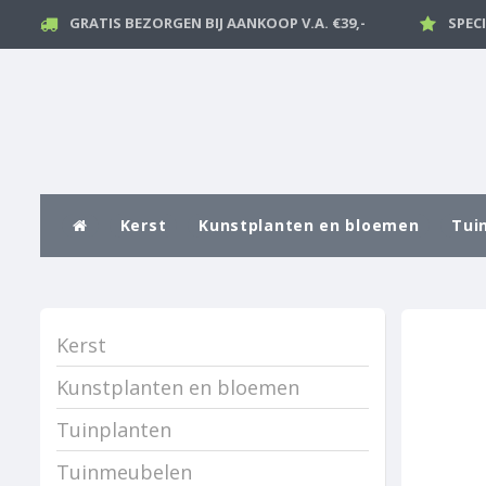
GRATIS BEZORGEN BIJ AANKOOP V.A. €39,-
SPEC
Kerst
Kunstplanten en bloemen
Tui
Kerst
Kunstplanten en bloemen
Tuinplanten
Tuinmeubelen