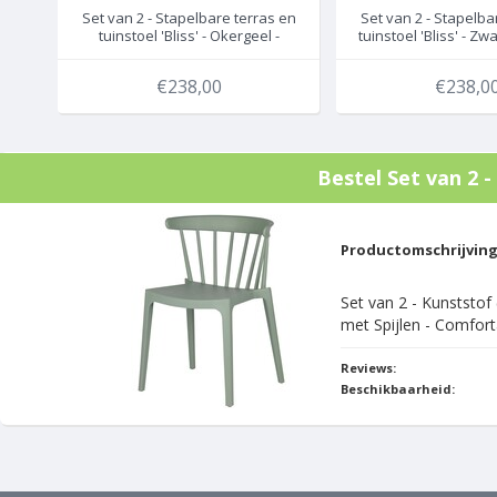
Set van 2 - Stapelbare terras en
Set van 2 - Stapelba
tuinstoel 'Bliss' - Okergeel -
tuinstoel 'Bliss' - Z
WOOOD / Exotan
/ Exotan
€238,00
€238,0
Bestel
Set van 2 -
Productomschrijvin
Set van 2 - Kunststof
met Spijlen - Comfort
Reviews:
Beschikbaarheid: