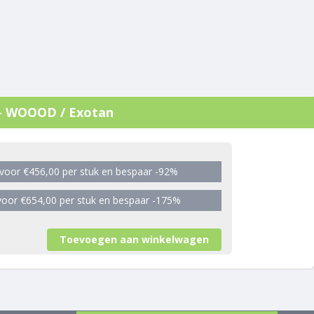
en - WOOOD / Exotan
voor €456,00 per stuk en bespaar -92%
oor €654,00 per stuk en bespaar -175%