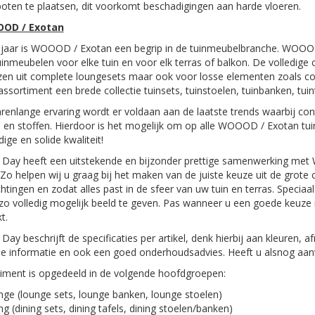
oten te plaatsen, dit voorkomt beschadigingen aan harde vloeren.
OD / Exotan
5 jaar is WOOOD / Exotan een begrip in de tuinmeubelbranche. WOOO
tuinmeubelen voor elke tuin en voor elk terras of balkon. De volledige 
zen uit complete loungesets maar ook voor losse elementen zoals c
assortiment een brede collectie tuinsets, tuinstoelen, tuinbanken, tuin
renlange ervaring wordt er voldaan aan de laatste trends waarbij con
 en stoffen. Hierdoor is het mogelijk om op alle WOOOD / Exotan tui
ge en solide kwaliteit!
 Day heeft een uitstekende en bijzonder prettige samenwerking met 
. Zo helpen wij u graag bij het maken van de juiste keuze uit de grote 
tingen en zodat alles past in de sfeer van uw tuin en terras. Specia
o volledig mogelijk beeld te geven. Pas wanneer u een goede keuze 
t.
Day beschrijft de specificaties per artikel, denk hierbij aan kleuren,
e informatie en ook een goed onderhoudsadvies. Heeft u alsnog aanv
iment is opgedeeld in de volgende hoofdgroepen:
ge (lounge sets, lounge banken, lounge stoelen)
ng (dining sets, dining tafels, dining stoelen/banken)