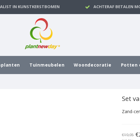
IALIST IN KUNSTKERSTBOMEN
ACHTERAF BETALEN MO
nplanten
Tuinmeubelen
Woondecoratie
Potten 
Set v
Zand-cem
€
€19,95