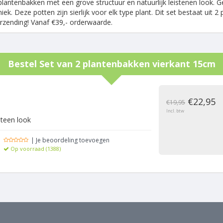
plantenbakken met een grove structuur en natuurlijk leistenen look
niek. Deze potten zijn sierlijk voor elk type plant. Dit set bestaat u
zending! Vanaf €39,- orderwaarde.
Bestel
Set van 2 plantenbakken vierkant 15cm
g
€22,95
€19,95
Incl. btw
teen look
| Je beoordeling toevoegen
Op voorraad (1388)