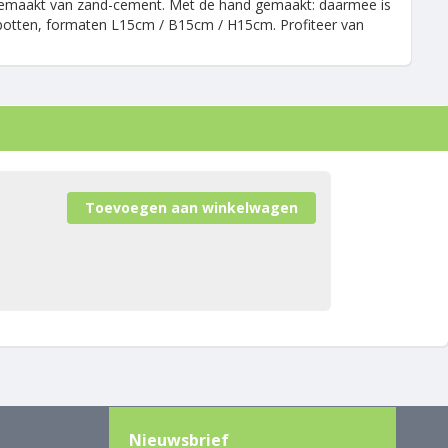
. Gemaakt van zand-cement. Met de hand gemaakt: daarmee is
it 2 potten, formaten L15cm / B15cm / H15cm. Profiteer van
Nieuwsbrief