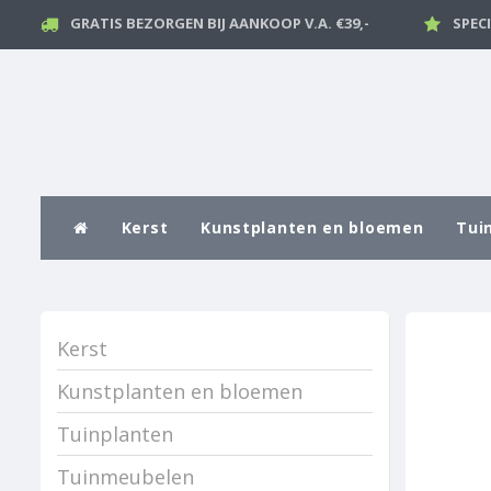
GRATIS BEZORGEN BIJ AANKOOP V.A. €39,-
SPEC
Kerst
Kunstplanten en bloemen
Tui
Kerst
Kunstplanten en bloemen
Tuinplanten
Tuinmeubelen