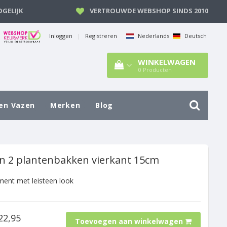
GELIJK
VERTROUWDE WEBSHOP SINDS 2010
Inloggen
|
Registreren
Nederlands
Deutsch
WINKELWAGEN
0
Producten
en Vazen
Merken
Blog
an 2 plantenbakken vierkant 15cm
ent met leisteen look
22,95
Toevoegen aan winkelwagen