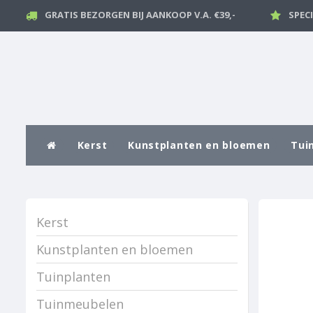
GRATIS BEZORGEN BIJ AANKOOP V.A. €39,-
SPEC
Kerst
Kunstplanten en bloemen
Tui
Kerst
Kunstplanten en bloemen
Tuinplanten
Tuinmeubelen