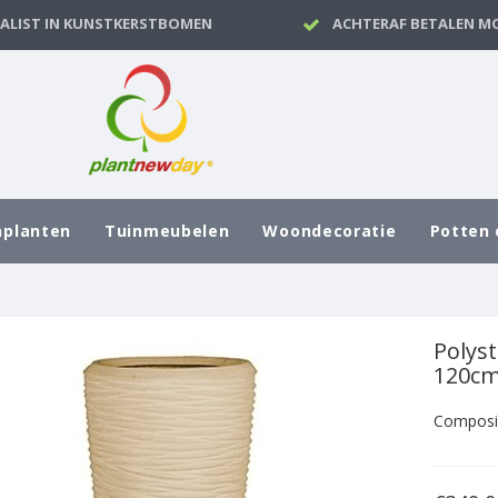
IALIST IN KUNSTKERSTBOMEN
ACHTERAF BETALEN MO
nplanten
Tuinmeubelen
Woondecoratie
Potten 
Polyst
120c
Composi