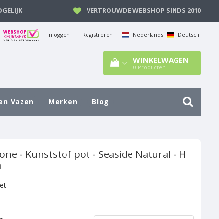
GELIJK
VERTROUWDE WEBSHOP SINDS 2010
Inloggen
|
Registreren
Nederlands
Deutsch
WINKELWAGEN
0
Producten
en Vazen
Merken
Blog
one - Kunststof pot - Seaside Natural - H
m
et