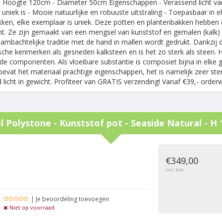
 Hoogte 120cm - Diameter 50cm Eigenschappen - Verassend licht van
uniek is - Mooie natuurlijke en robuuste uitstraling - Toepasbaar in 
ken, elke exemplaar is uniek. Deze potten en plantenbakken hebben ee
t. Ze zijn gemaakt van een mengsel van kunststof en gemalen (kalk) 
ambachtelijke traditie met de hand in mallen wordt gedrukt. Dankzij d
sche kenmerken als gesneden kalksteen en is het zo sterk als steen.
nde componenten. Als vloeibare substantie is composiet bijna in el
bevat het materiaal prachtige eigenschappen, het is namelijk zeer ster
 licht in gewicht. Profiteer van GRATIS verzending! Vanaf €39,- order
el
Polystone - Kunststof pot - Seaside Natural - H
g
€349,00
Incl. btw
| Je beoordeling toevoegen
Niet op voorraad