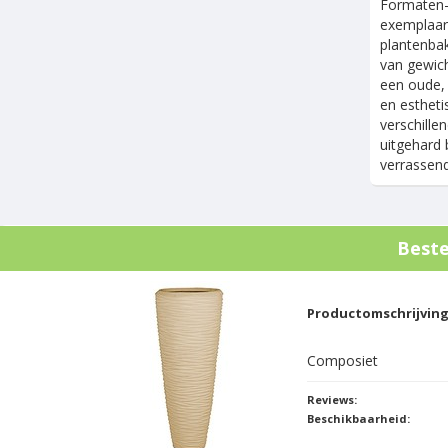
Formaten-
exemplaar 
plantenbak
van gewich
een oude, 
en estheti
verschille
uitgehard 
verrassend
Best
Productomschrijvin
Composiet
Reviews:
Beschikbaarheid: