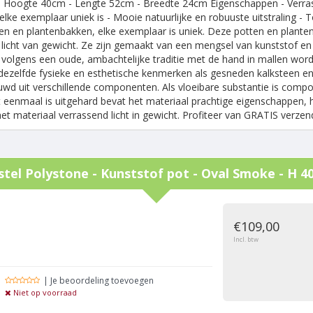
 Hoogte 40cm - Lengte 52cm - Breedte 24cm Eigenschappen - Verrasse
lke exemplaar uniek is - Mooie natuurlijke en robuuste uitstraling - 
en en plantenbakken, elke exemplaar is uniek. Deze potten en plante
licht van gewicht. Ze zijn gemaakt van een mengsel van kunststof en
volgens een oude, ambachtelijke traditie met de hand in mallen wordt 
dezelfde fysieke en esthetische kenmerken als gesneden kalksteen en 
wd uit verschillende componenten. Als vloeibare substantie is compo
eenmaal is uitgehard bevat het materiaal prachtige eigenschappen, he
 het materiaal verrassend licht in gewicht. Profiteer van GRATIS verze
stel
Polystone - Kunststof pot - Oval Smoke - H 4
g
€109,00
Incl. btw
| Je beoordeling toevoegen
Niet op voorraad