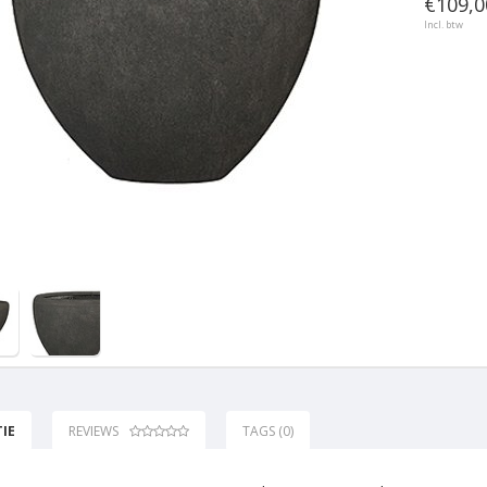
€109,0
Incl. btw
IE
REVIEWS
TAGS (0)