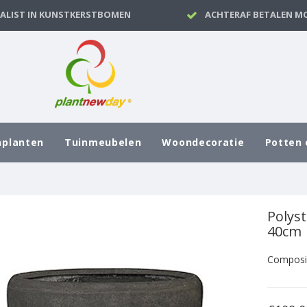
IALIST IN KUNSTKERSTBOMEN
ACHTERAF BETALEN MO
nplanten
Tuinmeubelen
Woondecoratie
Potten 
Polyst
40cm
Composi