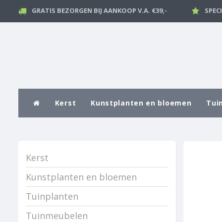
GRATIS BEZORGEN BIJ AANKOOP V.A. €39,-
SPEC
Kerst
Kunstplanten en bloemen
Tui
Kerst
Kunstplanten en bloemen
Tuinplanten
Tuinmeubelen