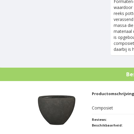
Formaten-
waardoor e
reeks pott
verassend 
massa die 
materiaal 
is opgebou
composiet 
daarbij is
Be
Productomschrijvin
Composiet
Reviews:
Beschikbaarheid: