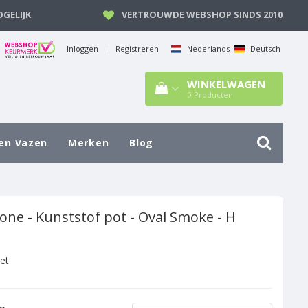
GELIJK
VERTROUWDE WEBSHOP SINDS 2010
Inloggen
|
Registreren
Nederlands
Deutsch
WINKELWAGEN
0
Producten
en Vazen
Merken
Blog
one - Kunststof pot - Oval Smoke - H
et