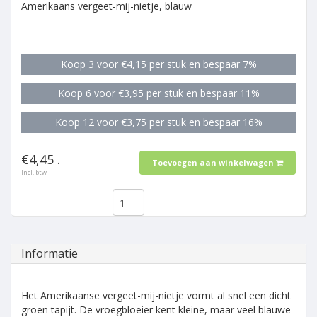
Amerikaans vergeet-mij-nietje, blauw
Koop 3 voor €4,15 per stuk en bespaar 7%
Koop 6 voor €3,95 per stuk en bespaar 11%
Koop 12 voor €3,75 per stuk en bespaar 16%
€4,45 .
Toevoegen aan winkelwagen
Incl. btw
Informatie
Het Amerikaanse vergeet-mij-nietje vormt al snel een dicht
groen tapijt. De vroegbloeier kent kleine, maar veel blauwe