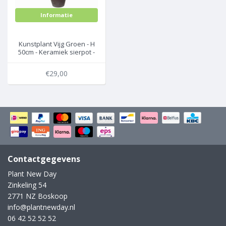
Informatie
Kunstplant Vijg Groen - H
50cm - Keramiek sierpot -
Mica Decorations
€29,00
Contactgegevens
Plant New Day
Zinkeling 54
2771 NZ Boskoop
info@plantnewday.nl
06 42 52 52 52