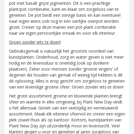
pot met basalt grijze pigmenten. Dit is een prachtige
plant/pot combinatie, kant-en-klaar om zorgeloos van te
genieten. De pot biedt een stevige basis en kan eventueel
naar eigen wens ook nog in een sierlijke overpot worden
gezet. Creëer op deze manier een pot-plant combinatie
naar uw eigen persoonlijke smaak en voor elk interieur.
Groen zonder iets te doen!
Gebruiksgemak is natuurlijk het grootste voordeel van
kunstplanten. Onderhoud, zorg en water geven is niet meer
nodig en de levensduur is oneindig (ook op donkere
plaatsen). Zeker voor mensen zonder ‘groene vingers’ of
degenen die houden van gemak of weinig tijd hebben is dit
dé oplossing. Alles is erop gericht om zorgeloos te genieten
van een levendige groene sfeer. Groen zonder iets te doen!
Het grote assortiment groene en bloeiende planten brengt
sfeer en warmte in elke omgeving, bij Plant New Day vindt
u het allemaal. Geniet van een veelzijdig en vernieuwend
assortiment. Maak elk interieur sfeervol en creëer een eigen
plek zowel thuis als op kantoor. Kortom, kunstplanten van
Plant New Day zijn uitzonderlijk mooi en levensecht. Veel
klanten gingen u voor en genieten al jaren zorgeloos van