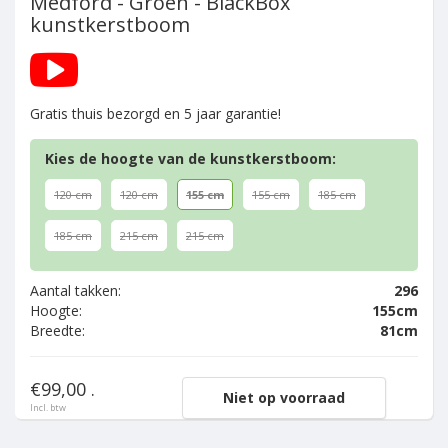
Medford - Groen - BlackBox
kunstkerstboom
Gratis thuis bezorgd en 5 jaar garantie!
Kies de hoogte van de kunstkerstboom:
120 cm
120 cm
155 cm
155 cm
185 cm
185 cm
215 cm
215 cm
Aantal takken:
296
Hoogte:
155cm
Breedte:
81cm
€99,00 .
Niet op voorraad
Incl. btw