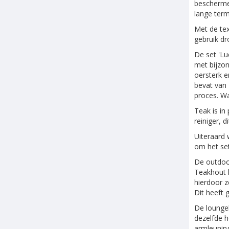
beschermer
lange term
Met de tex
gebruik dr
De set 'Lu
met bijzon
oersterk e
bevat van 
proces. Wa
Teak is in
reiniger, 
Uiteraard 
om het set
De outdoo
Teakhout h
hierdoor z
Dit heeft 
De loungeb
dezelfde h
armleuning