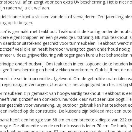
 stoot vuil af en zorgt voor een extra UV bescherming. Het is niet n
ijn raden wij u dit wel aan.
tiel cleaner kunt u vlekken van de stof verwijderen. Om jarenlang pl
oog op te bergen.
cca' is gemaakt met teakhout. Teakhout is de koning onder de houts
dere eigenschappen en een geweldige uitstraling. Elk stuk teakhout is l
n daardoor uitstekend geschikt voor tuinmeubelen. Teakhout ‘werkt’ n
zichzelf veel olie en heeft hierdoor weinig tot geen onderhoud nodig. Va
nneer u deze grijsverkleuring wilt tegengaan kunt u het behandelen m
 principe onderhoudsvrij. Om teak toch in een topconditie te houden
dit geeft bescherming en helpt vlekken voorkomen. Ook blijft het de nat
wordt de set in topconditie afgeleverd. Om de gebruikte materialen 
 regelmatig te verzorgen. Uiteraard is het altijd goed om het set bi
r meubelen zijn gemaakt van hoogwaardig teakhout. Teakhout is een
eeft van zichzelf een donkerbruine/rode kleur wat zeer luxe oogt. Te
eer geschikt voor verwerking. Bij outdoor gebruik kan het teakhout ec
geen invloed op de constructie. De kussens zijn bekleed met een out
ank heeft een hoogte van 68 cm en een breedte x diepte van 222 cm.
oogte. De zitbreedte van de rechte kussen is ieder 70 cm. De bank, in
en hebben een hoogte van 32 cm, gemeten vanaf de zitting. Het pote