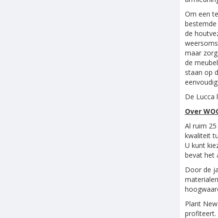
Om een te
bestemde o
de houtvez
weersomst
maar zorg 
de meubele
staan op d
eenvoudig 
De Lucca l
Over WOO
Al ruim 2
kwaliteit 
U kunt kie
bevat het 
Door de ja
materialen
hoogwaardi
Plant New
profiteert