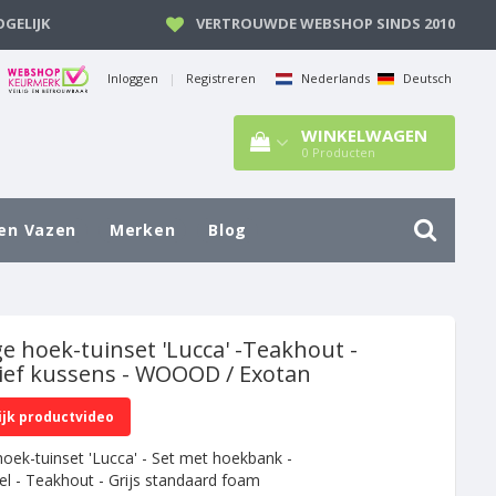
GELIJK
VERTROUWDE WEBSHOP SINDS 2010
Inloggen
|
Registreren
Nederlands
Deutsch
WINKELWAGEN
0
Producten
en Vazen
Merken
Blog
e hoek-tuinset 'Lucca' -Teakhout -
sief kussens - WOOOD / Exotan
ijk productvideo
oek-tuinset 'Lucca' - Set met hoekbank -
fel - Teakhout - Grijs standaard foam