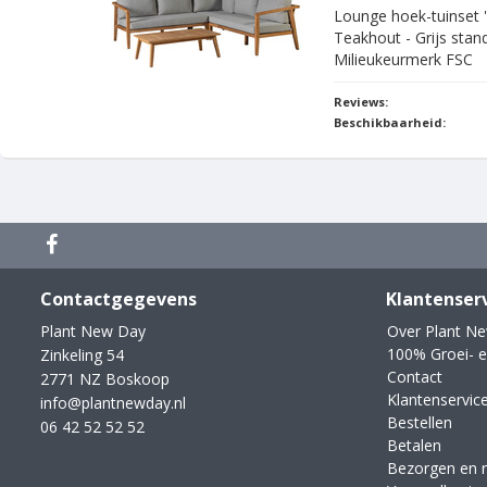
Lounge hoek-tuinset '
Teakhout - Grijs stan
Milieukeurmerk FSC
Reviews:
Beschikbaarheid:
Contactgegevens
Klantenser
Plant New Day
Over Plant N
100% Groei- e
Zinkeling 54
Contact
2771 NZ Boskoop
Klantenservic
info@plantnewday.nl
Bestellen
06 42 52 52 52
Betalen
Bezorgen en 