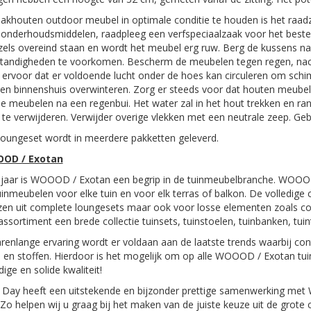
akhouten outdoor meubel in optimale conditie te houden is het raa
nderhoudsmiddelen, raadpleeg een verfspeciaalzaak voor het beste a
els overeind staan en wordt het meubel erg ruw. Berg de kussens na
andigheden te voorkomen. Bescherm de meubelen tegen regen, nacht
ervoor dat er voldoende lucht onder de hoes kan circuleren om schi
n binnenshuis overwinteren. Zorg er steeds voor dat houten meubelen 
e meubelen na een regenbui. Het water zal in het hout trekken en rande
te verwijderen. Verwijder overige vlekken met een neutrale zeep. Ge
oungeset wordt in meerdere pakketten geleverd.
OD / Exotan
5 jaar is WOOOD / Exotan een begrip in de tuinmeubelbranche. WOOO
tuinmeubelen voor elke tuin en voor elk terras of balkon. De volledige 
zen uit complete loungesets maar ook voor losse elementen zoals c
assortiment een brede collectie tuinsets, tuinstoelen, tuinbanken, tuin
renlange ervaring wordt er voldaan aan de laatste trends waarbij con
 en stoffen. Hierdoor is het mogelijk om op alle WOOOD / Exotan tui
ge en solide kwaliteit!
 Day heeft een uitstekende en bijzonder prettige samenwerking met 
. Zo helpen wij u graag bij het maken van de juiste keuze uit de grote 