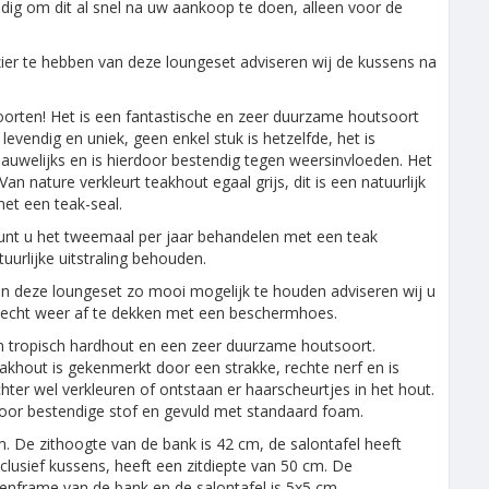
odig om dit al snel na uw aankoop te doen, alleen voor de
ezier te hebben van deze loungeset adviseren wij de kussens na
oorten! Het is een fantastische en zeer duurzame houtsoort
evendig en uniek, geen enkel stuk is hetzelfde, het is
auwelijks en is hierdoor bestendig tegen weersinvloeden. Het
n nature verkleurt teakhout egaal grijs, dit is een natuurlijk
et een teak-seal.
 kunt u het tweemaal per jaar behandelen met een teak
uurlijke uitstraling behouden.
van deze loungeset zo mooi mogelijk te houden adviseren wij u
j slecht weer af te dekken met een beschermhoes.
 tropisch hardhout en een zeer duurzame houtsoort.
akhout is gekenmerkt door een strakke, rechte nerf en is
hter wel verkleuren of ontstaan er haarscheurtjes in het hout.
door bestendige stof en gevuld met standaard foam.
 De zithoogte van de bank is 42 cm, de salontafel heeft
clusief kussens, heeft een zitdiepte van 50 cm. De
nframe van de bank en de salontafel is 5x5 cm.