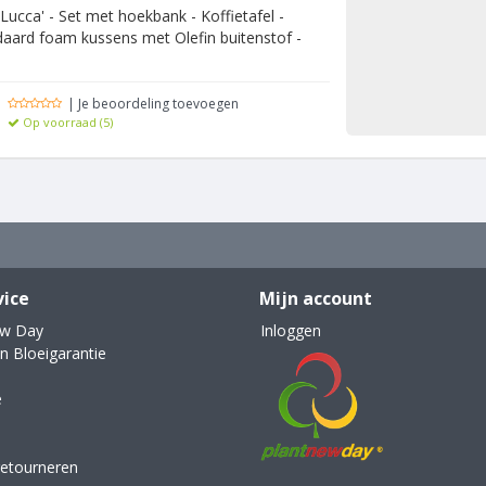
Lucca' - Set met hoekbank - Koffietafel -
daard foam kussens met Olefin buitenstof -
| Je beoordeling toevoegen
Op voorraad (5)
vice
Mijn account
ew Day
Inloggen
n Bloeigarantie
e
retourneren