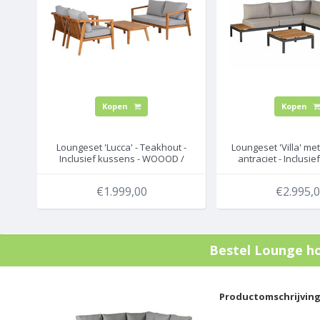
Kopen
Kopen
Loungeset 'Lucca' - Teakhout -
Loungeset 'Villa' met
Inclusief kussens - WOOOD /
antraciet - Inclusie
Exotan
Exotan
€1.999,00
€2.995,
Bestel
Lounge ho
Productomschrijvin