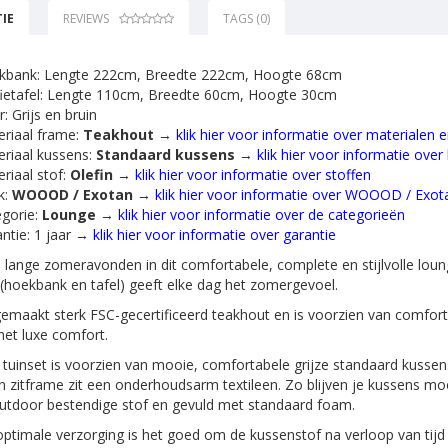
IE
REVIEWS
TAGS (0)
kbank: Lengte 222cm, Breedte 222cm, Hoogte 68cm
ietafel: Lengte 110cm, Breedte 60cm, Hoogte 30cm
r: Grijs en bruin
riaal frame:
Teakhout
→
klik hier voor informatie over materialen 
riaal kussens:
Standaard kussens
→
klik hier voor informatie over
riaal stof:
Olefin
→
klik hier voor informatie over stoffen
k:
WOOOD / Exotan
→
klik hier voor informatie over WOOOD / Exot
gorie:
Lounge
→
klik hier voor informatie over de categorieën
ntie: 1 jaar →
klik hier voor informatie over garantie
 lange zomeravonden in dit comfortabele, complete en stijlvolle lou
(hoekbank en tafel) geeft elke dag het zomergevoel.
gemaakt sterk FSC-gecertificeerd teakhout en is voorzien van comfor
het luxe comfort.
tuinset is voorzien van mooie, comfortabele grijze standaard kussen
 zitframe zit een onderhoudsarm textileen. Zo blijven je kussens moo
utdoor bestendige stof en gevuld met standaard foam.
ptimale verzorging is het goed om de kussenstof na verloop van tij