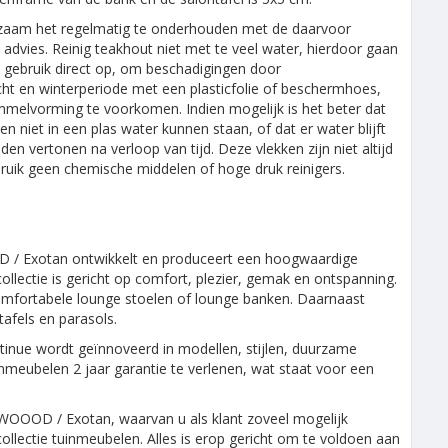
dzaam het regelmatig te onderhouden met de daarvoor
dvies. Reinig teakhout niet met te veel water, hierdoor gaan
 gebruik direct op, om beschadigingen door
 en winterperiode met een plasticfolie of beschermhoes,
mmelvorming te voorkomen. Indien mogelijk is het beter dat
niet in een plas water kunnen staan, of dat er water blijft
n vertonen na verloop van tijd. Deze vlekken zijn niet altijd
bruik geen chemische middelen of hoge druk reinigers.
D / Exotan ontwikkelt en produceert een hoogwaardige
collectie is gericht op comfort, plezier, gemak en ontspanning.
omfortabele lounge stoelen of lounge banken. Daarnaast
tafels en parasols.
tinue wordt geïnnoveerd in modellen, stijlen, duurzame
nmeubelen 2 jaar garantie te verlenen, wat staat voor een
WOOOD / Exotan, waarvan u als klant zoveel mogelijk
collectie tuinmeubelen. Alles is erop gericht om te voldoen aan