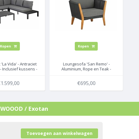
Kopen
Kopen
'La Vida' - Antraciet
Loungesofa 'San Remo' -
 Inclusief kussens -
Aluminium, Rope en Teak -
OD / Exotan
Inclusief kussens - Exotan
1.599,00
€695,00
 - WOOOD / Exotan