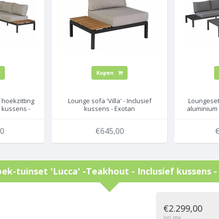
Kopen
 hoekzitting
Lounge sofa 'Villa' - Inclusief
Loungeset 
f kussens -
kussens - Exotan
aluminium -
WOO
00
€645,00
€
ek-tuinset 'Lucca' -Teakhout - Inclusief kussens
g
€2.299,00
Incl. btw