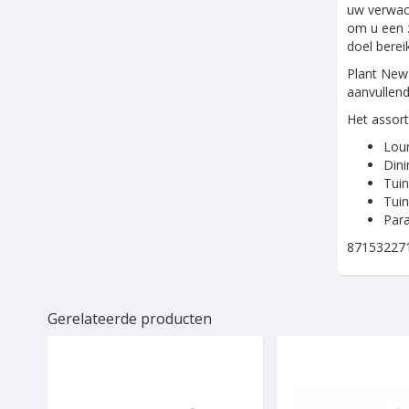
uw verwach
om u een z
doel bereik
Plant New 
aanvullend
Het assort
Loun
Dini
Tui
Tuin
Para
87153227
Gerelateerde producten