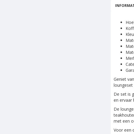
INFORMAT
Hoe
Koff
Kleu
Mate
Mate
Mate
Mer
Cate
Gara
Geniet van
loungeset 
De set is 
en ervaar 
De lounge 
teakhouten
met een o
Voor een o