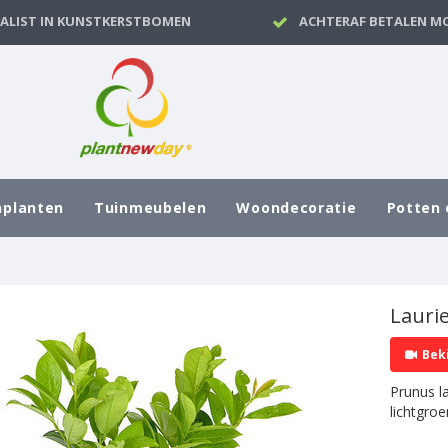
IALIST IN KUNSTKERSTBOMEN
ACHTERAF BETALEN MO
nplanten
Tuinmeubelen
Woondecoratie
Potten 
Lauri
Bek
Prunus l
lichtgroe