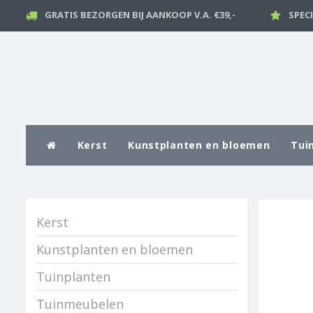
GRATIS BEZORGEN BIJ AANKOOP V.A. €39,-
SPEC
Kerst
Kunstplanten en bloemen
Tui
Kerst
Kunstplanten en bloemen
Tuinplanten
Tuinmeubelen