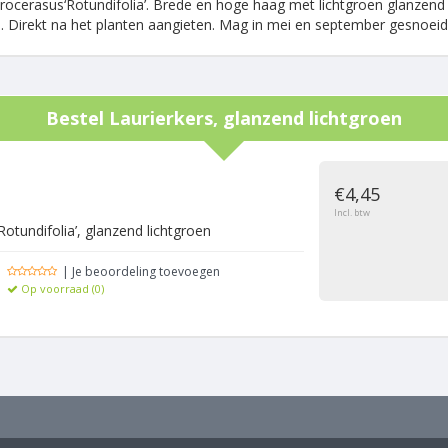
rocerasus‘Rotundifolia’. Brede en hoge haag met lichtgroen glanzend 
. Direkt na het planten aangieten. Mag in mei en september gesnoeid
Bestel
Laurierkers, glanzend lichtgroen
g
€4,45
Incl. btw
otundifolia’, glanzend lichtgroen
| Je beoordeling toevoegen
Op voorraad (0)