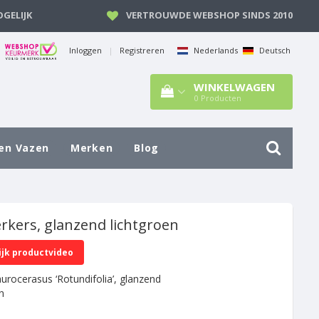
GELIJK
VERTROUWDE WEBSHOP SINDS 2010
Inloggen
|
Registreren
Nederlands
Deutsch
WINKELWAGEN
0
Producten
en Vazen
Merken
Blog
erkers, glanzend lichtgroen
ijk productvideo
aurocerasus ‘Rotundifolia’, glanzend
n