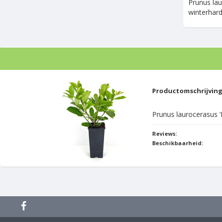
Prunus lau
winterhard
Productomschrijvin
Prunus laurocerasus ‘R
Reviews:
Beschikbaarheid: