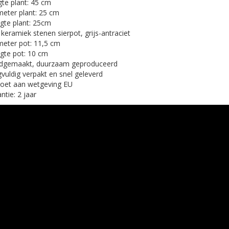
te plant: 45 cm
eter plant: 25 cm
te plant: 25cm
 keramiek stenen sierpot, grijs-antraciet
eter pot: 11,5 cm
gte pot: 10 cm
dgemaakt, duurzaam geproduceerd
vuldig verpakt en snel geleverd
oet aan wetgeving EU
ntie: 2 jaar