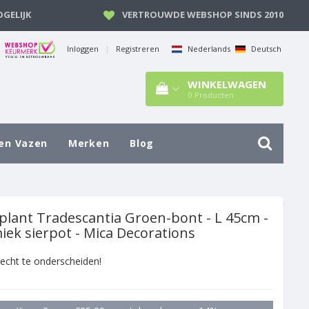
GELIJK
VERTROUWDE WEBSHOP SINDS 2010
Inloggen
|
Registreren
Nederlands
Deutsch
WINKELWAGEN
0
Producten
en Vazen
Merken
Blog
plant Tradescantia Groen-bont - L 45cm -
iek sierpot - Mica Decorations
 echt te onderscheiden!