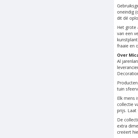
Gebruiksge
oneindig (
dit dé opl
Het grote 
van een ve
kunstplant
fraaie en 
Over Mic
Al jarenl
leverancie
Decoration
Producten 
tuin sfeer
Elk mens i
collectie 
prijs. Laa
De collect
extra dime
creëert hi