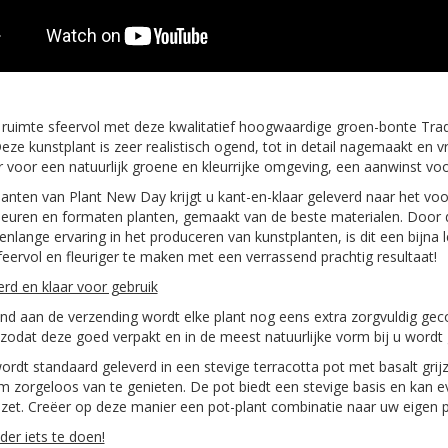
ruimte sfeervol met deze kwalitatief hoogwaardige groen-bonte Trad
Deze kunstplant is zeer realistisch ogend, tot in detail nagemaakt en v
voor een natuurlijk groene en kleurrijke omgeving, een aanwinst voor 
anten van Plant New Day krijgt u kant-en-klaar geleverd naar het voo
leuren en formaten planten, gemaakt van de beste materialen. Door 
enlange ervaring in het produceren van kunstplanten, is dit een bijna 
feervol en fleuriger te maken met een verrassend prachtig resultaat!
erd en klaar voor gebruik
d aan de verzending wordt elke plant nog eens extra zorgvuldig gec
odat deze goed verpakt en in de meest natuurlijke vorm bij u wordt 
ordt standaard geleverd in een stevige terracotta pot met basalt grijz
m zorgeloos van te genieten. De pot biedt een stevige basis en kan e
et. Creëer op deze manier een pot-plant combinatie naar uw eigen pe
er iets te doen!