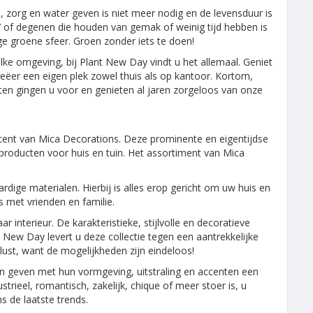
 zorg en water geven is niet meer nodig en de levensduur is
’ of degenen die houden van gemak of weinig tijd hebben is
ge groene sfeer. Groen zonder iets te doen!
ke omgeving, bij Plant New Day vindt u het allemaal. Geniet
reëer een eigen plek zowel thuis als op kantoor. Kortom,
nten gingen u voor en genieten al jaren zorgeloos van onze
ent van Mica Decorations. Deze prominente en eigentijdse
rproducten voor huis en tuin. Het assortiment van Mica
e materialen. Hierbij is alles erop gericht om uw huis en
s met vrienden en familie.
 interieur. De karakteristieke, stijlvolle en decoratieve
 New Day levert u deze collectie tegen een aantrekkelijke
lust, want de mogelijkheden zijn eindeloos!
en geven met hun vormgeving, uitstraling en accenten een
strieel, romantisch, zakelijk, chique of meer stoer is, u
s de laatste trends.