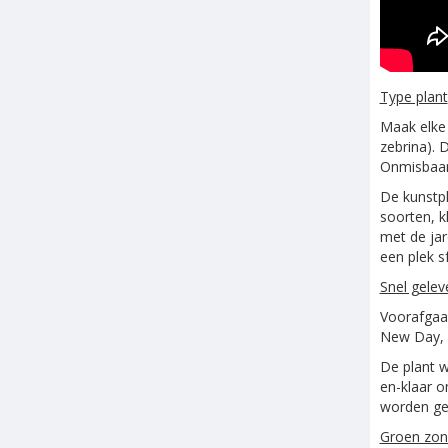
Type plant
Maak elke 
zebrina). 
Onmisbaar 
De kunstpl
soorten, k
met de jar
een plek s
Snel gelev
Voorafgaan
New Day, z
De plant w
en-klaar o
worden gez
Groen zond