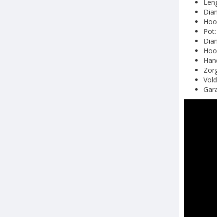
Leng
Diam
Hoog
Pot:
Diam
Hoo
Han
Zorg
Vold
Gara