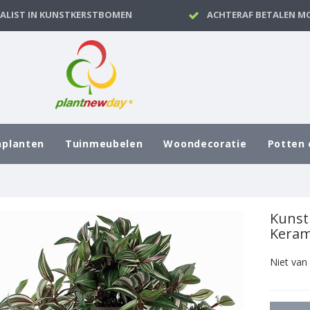
IALIST IN KUNSTKERSTBOMEN
ACHTERAF BETALEN MO
nplanten
Tuinmeubelen
Woondecoratie
Potten 
Kunst
Keram
Niet van