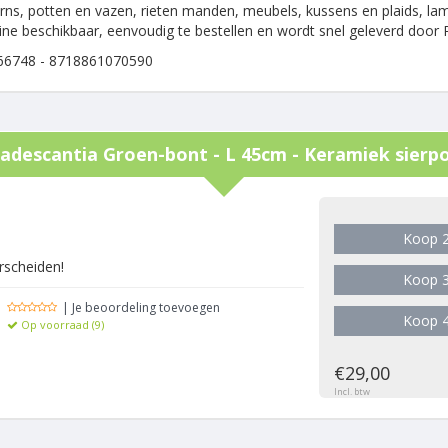
rns, potten en vazen, rieten manden, meubels, kussens en plaids, la
nline beschikbaar, eenvoudig te bestellen en wordt snel geleverd door
66748 - 8718861070590
adescantia Groen-bont - L 45cm - Keramiek sierpo
g
Koop 2
rscheiden!
Koop 3
| Je beoordeling toevoegen
Koop 4
Op voorraad (9)
€29,00
Incl. btw