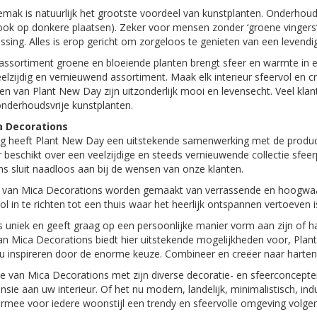
mak is natuurlijk het grootste voordeel van kunstplanten. Onderhoud,
ook op donkere plaatsen). Zeker voor mensen zonder ‘groene vingers
ossing. Alles is erop gericht om zorgeloos te genieten van een levendi
assortiment groene en bloeiende planten brengt sfeer en warmte in el
elzijdig en vernieuwend assortiment. Maak elk interieur sfeervol en c
en van Plant New Day zijn uitzonderlijk mooi en levensecht. Veel kla
onderhoudsvrije kunstplanten.
a Decorations
ang heeft Plant New Day een uitstekende samenwerking met de produc
r beschikt over een veelzijdige en steeds vernieuwende collectie sfee
s sluit naadloos aan bij de wensen van onze klanten.
van Mica Decorations worden gemaakt van verrassende en hoogwaardig
vol in te richten tot een thuis waar het heerlijk ontspannen vertoeven i
s uniek en geeft graag op een persoonlijke manier vorm aan zijn of haar
van Mica Decorations biedt hier uitstekende mogelijkheden voor, Plant
t u inspireren door de enorme keuze. Combineer en creëer naar harten
ie van Mica Decorations met zijn diverse decoratie- en sfeerconcept
nsie aan uw interieur. Of het nu modern, landelijk, minimalistisch, indu
ermee voor iedere woonstijl een trendy en sfeervolle omgeving volgen