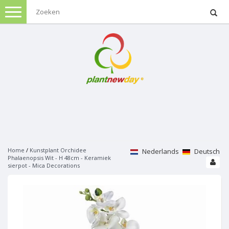
Menu
Kerst
Kunstkerstbomen
Kunstplanten en bloemen
Alle kunstkerstbomen
Bomen met verlichting
Alle kunstplanten en bloemen
Triumph Tree
Tuinplanten
Bomen zonder verlichting
Nordmann
Kunstkerstboom uitverkoop
Sherwood spruce
Vaste planten
Kunstplanten groen
Black box
Tuinmeubelen
Forest frosted pine
Alle groene kunstplanten
Charlton
Emerald pine
Palm
Lounge
Macallan pine
Klimplanten
Kunstplanten bloeiend
Woondecoratie
Kerstverlichting
Tuscan
Buxus
Lounge sets
Frasier fir
Alle klimplanten
Alle bloeiende kunstplanten
Bristlecone fir
Kerstboom verlichting
Varen
Lounge banken
Stelton Frosted
Clematis
Bistro sets
Orchidee
Dining
Scandia pine
Koppelbare verlichting
Home
/
Kunstplant Orchidee
Sierheesters
Nederlands
Deutsch
Potten en Vazen
Kunstbloemen
Bamboe
Lounge stoelen
Patton fir
Hedera
Phalaenopsis Wit - H 48cm - Keramiek
Rozen
Dining sets
Meer triumph tree
Luca connect 24v
Alle sierheesters
Ficus Groen
Alle kunstbloemen
Lounge tafels
Toronto
sierpot - Mica Decorations
Klimrozen
Hortensia
Dining banken
Potten
Kerstfiguren
Hortensia
Lampen
Ficus Bont
Boeketten gemengd
Tuinsets
Merken
Logan tree
Rozen
Blauwe regen
Geranium
Dining stoelen
Alle potten
Lavendel
Hedera
Rozen kunstbloemen
Set La Vida
Danfield fir
Kamperfoeli
Alle rozen
Anthurium
Dining tafels
Keramieken potten
Vlinderplant
Laurier op stam
Hortensia kunstbloemen
Set Bamboe
Vazen
Kingston pine
Jasmijn
Klimrozen
Kussens en Plaids
Blog
Hibiscus
Tuinbanken
Kunststof potten
Haagplanten
Buxus
Dracaena
Orchideën kunstbloemen
Set San Remo
Meer black box
Klimfruit
Patio rozen
Azalea
Polystone potten
Hibiscus
Alle haagplanten
Bananen plant
Set Villa
Pyracantha
Grootbloemige rozen
Begonia
Glas
Led-verlichte potten
Acer
Bladplanten haag
Lantaarns
Dieffenbachia
Tuinstoelen
Set Memphis
Coniferen
Exclusieve klimplanten