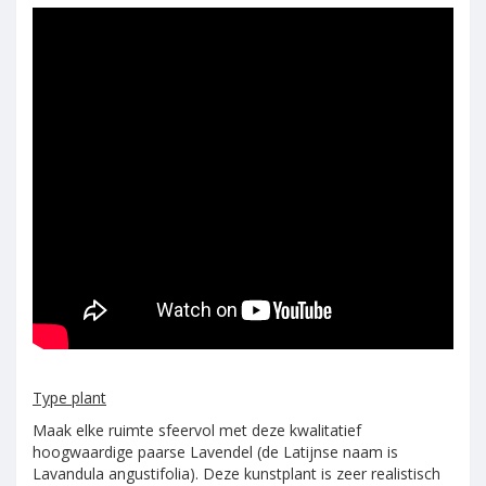
Type plant
Maak elke ruimte sfeervol met deze kwalitatief
hoogwaardige paarse Lavendel (de Latijnse naam is
Lavandula angustifolia). Deze kunstplant is zeer realistisch