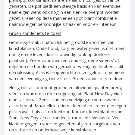
plant/pot combinatie, kant-en-klaar om zorgeloos van te
genieten. De pot biedt een stevige basis en kan eventueel
naar eigen wens ook nog in een sierlijke overpot worden
gezet. Creëer op deze manier een pot-plant combinatie
naar uw eigen persoonlijke smaak en voor elk interieur.
Groen zonder iets te doen!
Gebruiksgemak is natuurlijk het grootste voordeel van
kunstplanten. Onderhoud, zorg en water geven is niet meer
nodig en de levensduur is oneindig (ook op donkere
plaatsen). Zeker voor mensen zonder ‘groene vingers’ of
degenen die houden van gemak of weinig tijd hebben is dit
dé oplossing. Alles is erop gericht om zorgeloos te genieten
van een levendige groene sfeer. Groen zonder iets te doen!
Het grote assortiment groene en bloeiende planten brengt
sfeer en warmte in elke omgeving, bij Plant New Day vindt
u het allemaal. Geniet van een veelzijdig en vernieuwend
assortiment. Maak elk interieur sfeervol en creëer een eigen
plek zowel thuis als op kantoor. Kortom, kunstplanten van
Plant New Day zijn uitzonderlijk mooi en levensecht. Veel
klanten gingen u voor en genieten al jaren zorgeloos van
onze fraaie en onderhoudsvrije kunstplanten.