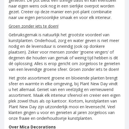
genieten. De pot biedt een stevige basis en kan eventueel
naar eigen wens ook nog in een sierlijke overpot worden
gezet. Creëer op deze manier een pot-plant combinatie
naar uw eigen persoonlijke smaak en voor elk interieur.
Groen zonder iets te doen!
Gebruiksgemak is natuurlijk het grootste voordeel van
kunstplanten. Onderhoud, zorg en water geven is niet meer
nodig en de levensduur is oneindig (ook op donkere
plaatsen). Zeker voor mensen zonder ‘groene vingers’ of
degenen die houden van gemak of weinig tijd hebben is dit
dé oplossing. Alles is erop gericht om zorgeloos te genieten
van een levendige groene sfeer. Groen zonder iets te doen!
Het grote assortiment groene en bloeiende planten brengt
sfeer en warmte in elke omgeving, bij Plant New Day vindt
u het allemaal. Geniet van een veelzijdig en vernieuwend
assortiment. Maak elk interieur sfeervol en creëer een eigen
plek zowel thuis als op kantoor. Kortom, kunstplanten van
Plant New Day zijn uitzonderlijk mooi en levensecht. Veel
klanten gingen u voor en genieten al jaren zorgeloos van
onze fraaie en onderhoudsvrije kunstplanten.
Over Mica Decorations