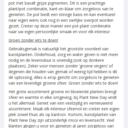
pot met basalt grijze pigmenten. Dit is een prachtige
plant/pot combinatie, kant-en-klaar om zorgeloos van te
genieten. De pot biedt een stevige basis en kan eventueel
naar eigen wens ook nog in een sierlijke overpot worden
gezet. Creëer op deze manier een pot-plant combinatie
naar uw eigen persoonlijke smaak en voor elk interieur.
Groen zonder iets te doen!
Gebruiksgemak is natuurlijk het grootste voordeel van
kunstplanten. Onderhoud, zorg en water geven is niet meer
nodig en de levensduur is oneindig (ook op donkere
plaatsen). Zeker voor mensen zonder ‘groene vingers’ of
degenen die houden van gemak of weinig tijd hebben is dit
dé oplossing. Alles is erop gericht om zorgeloos te genieten
van een levendige groene sfeer. Groen zonder iets te doen!
Het grote assortiment groene en bloeiende planten brengt
sfeer en warmte in elke omgeving, bij Plant New Day vindt
u het allemaal. Geniet van een veelzijdig en vernieuwend
assortiment. Maak elk interieur sfeervol en creëer een eigen
plek zowel thuis als op kantoor. Kortom, kunstplanten van
Plant New Day zijn uitzonderlijk mooi en levensecht. Veel
klanten gingen u voor en genieten al jaren zorgeloos van