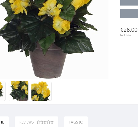
€28,00 
Incl. btw
IE
REVIEWS
TAGS (0)