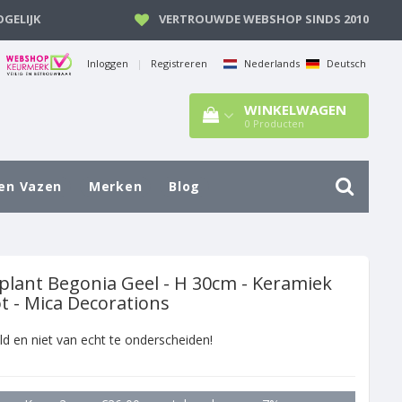
GELIJK
VERTROUWDE WEBSHOP SINDS 2010
Inloggen
|
Registreren
Nederlands
Deutsch
WINKELWAGEN
0
Producten
en Vazen
Merken
Blog
plant Begonia Geel - H 30cm - Keramiek
t - Mica Decorations
ld en niet van echt te onderscheiden!