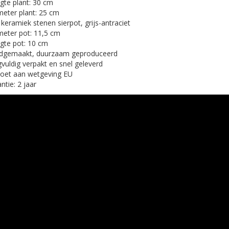
te plant: 30 cm
eter plant: 25 cm
 keramiek stenen sierpot, grijs-antraciet
eter pot: 11,5 cm
gte pot: 10 cm
dgemaakt, duurzaam geproduceerd
vuldig verpakt en snel geleverd
oet aan wetgeving EU
ntie: 2 jaar