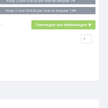
Koop 2 voor €26,00 per stuk en bespaar 7%
Koop 3 voor €24,00 per stuk en bespaar 14%
.
Toevoegen aan winkelwagen