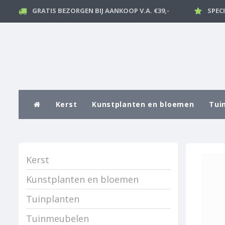
GRATIS BEZORGEN BIJ AANKOOP V.A. €39,-
SPEC
Kerst
Kunstplanten en bloemen
Tui
Kerst
Kunstplanten en bloemen
Tuinplanten
Tuinmeubelen