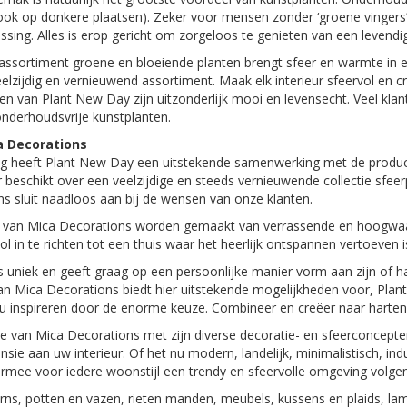
ook op donkere plaatsen). Zeker voor mensen zonder ‘groene vingers
ossing. Alles is erop gericht om zorgeloos te genieten van een levendi
assortiment groene en bloeiende planten brengt sfeer en warmte in el
elzijdig en vernieuwend assortiment. Maak elk interieur sfeervol en c
en van Plant New Day zijn uitzonderlijk mooi en levensecht. Veel kla
onderhoudsvrije kunstplanten.
a Decorations
ang heeft Plant New Day een uitstekende samenwerking met de produc
r beschikt over een veelzijdige en steeds vernieuwende collectie sfee
s sluit naadloos aan bij de wensen van onze klanten.
van Mica Decorations worden gemaakt van verrassende en hoogwaardig
vol in te richten tot een thuis waar het heerlijk ontspannen vertoeven i
s uniek en geeft graag op een persoonlijke manier vorm aan zijn of haar
van Mica Decorations biedt hier uitstekende mogelijkheden voor, Plant
t u inspireren door de enorme keuze. Combineer en creëer naar harten
ie van Mica Decorations met zijn diverse decoratie- en sfeerconcept
nsie aan uw interieur. Of het nu modern, landelijk, minimalistisch, indu
ermee voor iedere woonstijl een trendy en sfeervolle omgeving volgen
rns, potten en vazen, rieten manden, meubels, kussens en plaids, la