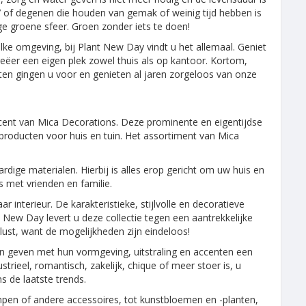
’ of degenen die houden van gemak of weinig tijd hebben is
ge groene sfeer. Groen zonder iets te doen!
ke omgeving, bij Plant New Day vindt u het allemaal. Geniet
reëer een eigen plek zowel thuis als op kantoor. Kortom,
nten gingen u voor en genieten al jaren zorgeloos van onze
ent van Mica Decorations. Deze prominente en eigentijdse
rproducten voor huis en tuin. Het assortiment van Mica
e materialen. Hierbij is alles erop gericht om uw huis en
s met vrienden en familie.
 interieur. De karakteristieke, stijlvolle en decoratieve
 New Day levert u deze collectie tegen een aantrekkelijke
lust, want de mogelijkheden zijn eindeloos!
en geven met hun vormgeving, uitstraling en accenten een
strieel, romantisch, zakelijk, chique of meer stoer is, u
s de laatste trends.
mpen of andere accessoires, tot kunstbloemen en -planten,