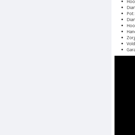
Hoog
Diam
Pot:
Diam
Hoo
Han
Zorg
Vold
Gara