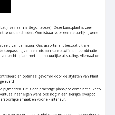
Latijnse naam is Begoniaceae). Deze kunstplant is zeer
plant te onderscheiden. Onmisbaar voor een natuurlijk groene
rbeeld van de natuur. Ons assortiment bestaat uit alle
de toepassing van een mix aan kunststoffen, in combinatie
levensechte plant met een natuurlijke uitstraling. Allemaal om
ontroleerd en optimaal gevormd door de stylisten van Plant
geleverd.
e pigmenten. Dit is een prachtige plant/pot combinatie, kant-
ventueel naar eigen wens ook nog in een sierlijke overpot
rsoonlijke smaak en voor elk interieur.
 zorg en water geven is niet meer nodig en de levensduur is