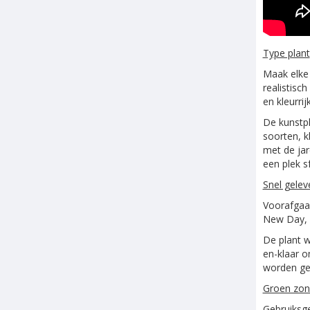
Type plant
Maak elke 
realistisc
en kleurri
De kunstpl
soorten, k
met de jar
een plek s
Snel gelev
Voorafgaan
New Day, z
De plant w
en-klaar o
worden gez
Groen zond
Gebruiksge