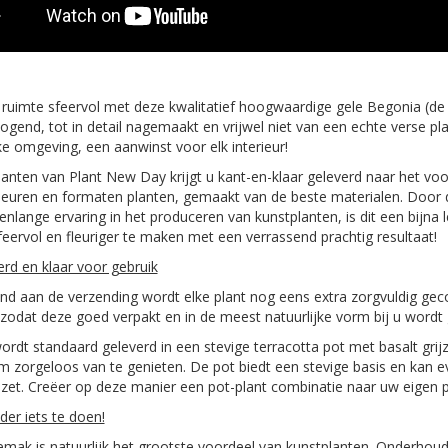
ruimte sfeervol met deze kwalitatief hoogwaardige gele Begonia (de 
h ogend, tot in detail nagemaakt en vrijwel niet van een echte verse 
jke omgeving, een aanwinst voor elk interieur!
anten van Plant New Day krijgt u kant-en-klaar geleverd naar het voo
leuren en formaten planten, gemaakt van de beste materialen. Door 
enlange ervaring in het produceren van kunstplanten, is dit een bijna 
feervol en fleuriger te maken met een verrassend prachtig resultaat!
erd en klaar voor gebruik
d aan de verzending wordt elke plant nog eens extra zorgvuldig gec
odat deze goed verpakt en in de meest natuurlijke vorm bij u wordt 
ordt standaard geleverd in een stevige terracotta pot met basalt grijz
m zorgeloos van te genieten. De pot biedt een stevige basis en kan e
et. Creëer op deze manier een pot-plant combinatie naar uw eigen pe
er iets te doen!
mak is natuurlijk het grootste voordeel van kunstplanten. Onderhoud,