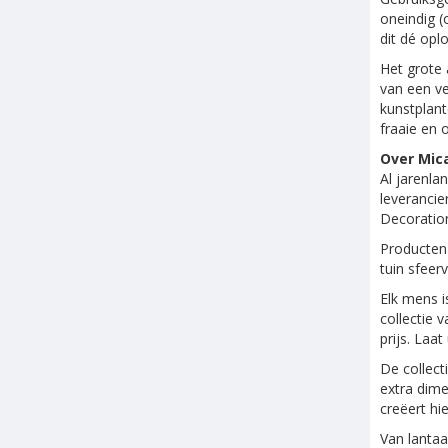
oneindig (
dit dé opl
Het grote 
van een ve
kunstplant
fraaie en 
Over Mic
Al jarenl
leverancie
Decoration
Producten 
tuin sfeer
Elk mens i
collectie 
prijs. Laa
De collect
extra dime
creëert hi
Van lantaa