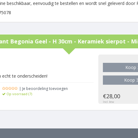
nline beschikbaar, eenvoudig te bestellen en wordt snel geleverd door
75078
ant Begonia Geel - H 30cm - Keramiek sierpot - M
g
Koop 
an echt te onderscheiden!
Koop 3
| Je beoordeling toevoegen
Op voorraad (7)
€28,00
Incl. btw