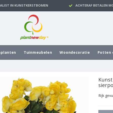
IALIST IN KUNSTKERSTBOMEN
ACHTERAF BETALEN MO
nplanten
Tuinmeubelen
Woondecoratie
Potten 
Kunst
sierpo
Rijk gevu