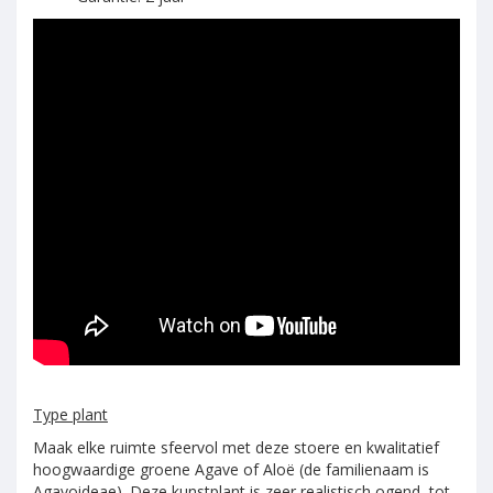
Type plant
Maak elke ruimte sfeervol met deze stoere en kwalitatief
hoogwaardige groene Agave of Aloë (de familienaam is
Agavoideae). Deze kunstplant is zeer realistisch ogend, tot