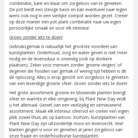
combinatie, kant-en-klaar om zorgeloos van te genieten.
De pot biedt een stevige basis en kan eventueel naar eigen
wens ook nog in een sierlijke overpot worden gezet. Creëer
op deze manier een pot-plant combinatie naar uw eigen
persoonlijke smaak en voor elk interieur.
Groen zonder iets te doen!
Gebruiksgemak is natuurlijk het grootste voordeel van
kunstplanten. Onderhoud, zorg en water geven is niet meer
nodig en de levensduur is oneindig (ook op donkere
plaatsen). Zeker voor mensen zonder ‘groene vingers’ of
degenen die houden van gemak of weinig tijd hebben is dit
dé oplossing. Alles is erop gericht om zorgeloos te genieten
van een levendige groene sfeer. Groen zonder iets te doen!
Het grote assortiment groene en bloeiende planten brengt
sfeer en warmte in elke omgeving, bij Plant New Day vindt
u het allemaal. Geniet van een veelzijdig en vernieuwend
assortiment. Maak elk interieur sfeervol en creëer een eigen
plek zowel thuis als op kantoor. Kortom, kunstplanten van
Plant New Day zijn uitzonderlijk mooi en levensecht. Veel
klanten gingen u voor en genieten al jaren zorgeloos van
onze fraaie en onderhoudsvrije kunstplanten.