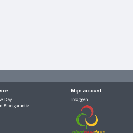
vice
Mijn account
ew Day
Inloggen
n Bloeigarantie
e