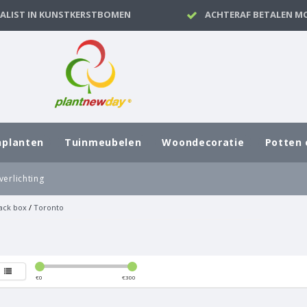
IALIST IN KUNSTKERSTBOMEN
ACHTERAF BETALEN MO
nplanten
Tuinmeubelen
Woondecoratie
Potten 
verlichting
ack box
/
Toronto
€
0
€
300