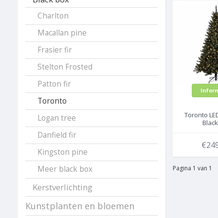
Charlton
Macallan pine
Frasier fir
Stelton Frosted
Patton fir
Infor
Toronto
Toronto LED
Logan tree
Blac
kunstke
Danfield fir
€249
Kingston pine
Pagina 1 van 1
Meer black box
Kerstverlichting
Kunstplanten en bloemen