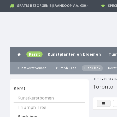
GRATIS BEZORGEN BIJ AANKOOP V.A. €39,-
SPEC
Kerst
Kunstplanten en bloemen
Tui
Kunstkerstbomen
Triumph Tree
Black box
Kerst
Home
/
Kerst
/
Bl
Toronto
Kerst
Kunstkerstbomen
Triumph Tree
Black box