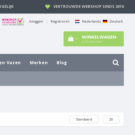
GELIJK
VERTROUWDE WEBSHOP SINDS 2010
Inloggen
|
Registreren
Nederlands
Deutsch
WINKELWAGEN
0
Producten
en Vazen
Merken
Blog
Standaard
20