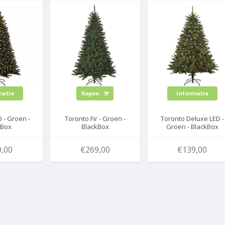
matie
Kopen
Informatie
 - Groen -
Toronto Fir - Groen -
Toronto Deluxe LED -
kBox
BlackBox
Groen - BlackBox
rstboom
kunstkerstboom
kunstkerstboom
,00
€269,00
€139,00