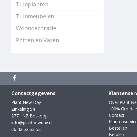
Tuinplanten
Tuinmeubelen
Woondecoratie
Potten en Vazen
Contactgegevens
Klantenser
Plant New Day
Over Plant N
100% Groei- e
Zinkeling 54
Contact
2771 NZ Boskoop
Klantenservic
info@plantnewday.nl
Bestellen
06 42 52 52 52
Betalen