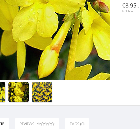
€8,95 .
Incl. btw
IE
REVIEWS
TAGS (0)