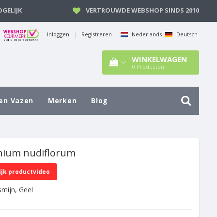
GELIJK
VERTROUWDE WEBSHOP SINDS 2010
Inloggen
|
Registreren
Nederlands
Deutsch
WINKELWAGEN
0
Producten
en Vazen
Merken
Blog
nium nudiflorum
ijk productvideo
smijn, Geel