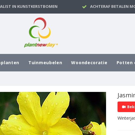
IALIST IN KUNSTKERSTBOMEN
ACHTERAF BETALEN MO
nplanten
Tuinmeubelen
Woondecoratie
Potten 
Jasmi
Bek
Winterja