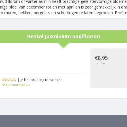
udiflorum of winterjasmijn heeft prachtige gele stervormige bloemen 
rige bloei van december tot en met april en is zeer gemakkelijk in o
m muren, hekken, pergola’s en schuttingen te laten begroeien. Profi
Bestel
Jasminium nudiflorum
g
€8,95
Incl. btw
| Je beoordeling toevoegen
Op voorraad (0)