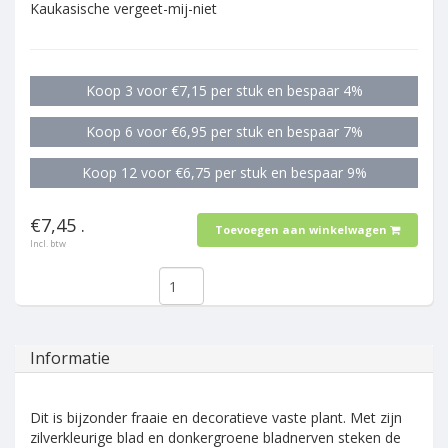
Kaukasische vergeet-mij-niet
Koop 3 voor €7,15 per stuk en bespaar 4%
Koop 6 voor €6,95 per stuk en bespaar 7%
Koop 12 voor €6,75 per stuk en bespaar 9%
€7,45 .
Toevoegen aan winkelwagen
Incl. btw
Informatie
Dit is bijzonder fraaie en decoratieve vaste plant. Met zijn
zilverkleurige blad en donkergroene bladnerven steken de