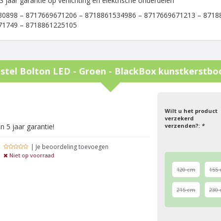
3 jaar garantie op verlichting en elektrische onderdelen
0898 – 8717669671206 – 8718861534986 – 8717669671213 – 8718
71749 – 8718861225105
stel
Bolton LED - Groen - BlackBox kunstkerstb
g
Wilt u het product
verzekerd
n 5 jaar garantie!
verzenden?:
*
| Je beoordeling toevoegen
Niet op voorraad
120 cm
155
215 cm
230