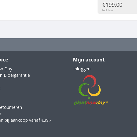
€199,00
Incl. btw
vice
Mijn account
ew Day
Inloggen
n Bloeigarantie
e
retourneren
n
en bij aankoop vanaf €39,-