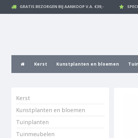
GRATIS BEZORGEN BIJ AANKOOP V.A. €39,-
SPEC
Kerst
Kunstplanten en bloemen
Tui
Kerst
Kunstplanten en bloemen
Tuinplanten
Tuinmeubelen