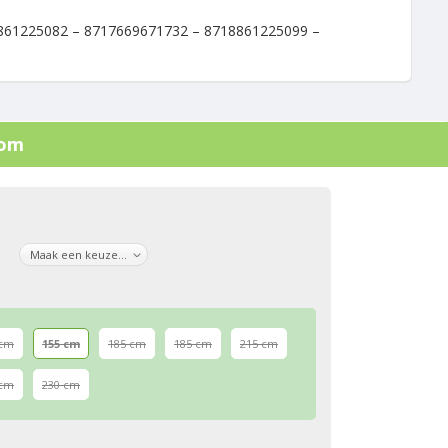
861225082 – 8717669671732 – 8718861225099 –
oom
 cm
155 cm
185 cm
185 cm
215 cm
 cm
230 cm