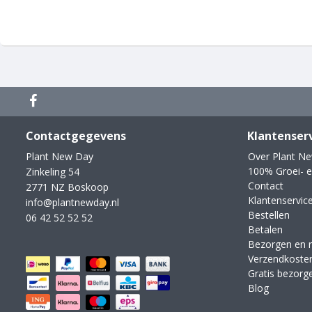
Contactgegevens
Klantenser
Plant New Day
Over Plant N
100% Groei- e
Zinkeling 54
Contact
2771 NZ Boskoop
Klantenservic
info@plantnewday.nl
Bestellen
06 42 52 52 52
Betalen
Bezorgen en 
Verzendkoste
Gratis bezorg
Blog