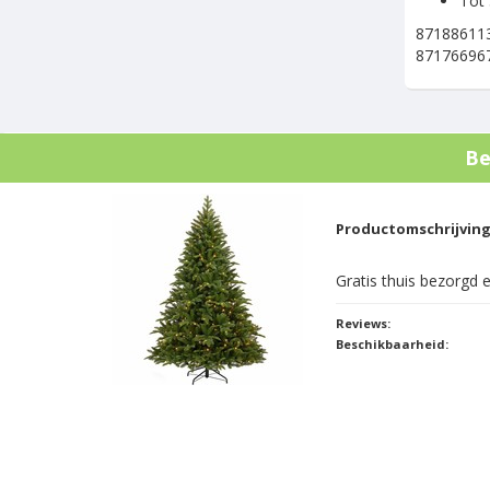
Tot 
871886113
87176696
Be
Productomschrijvin
Gratis thuis bezorgd e
Reviews:
Beschikbaarheid: