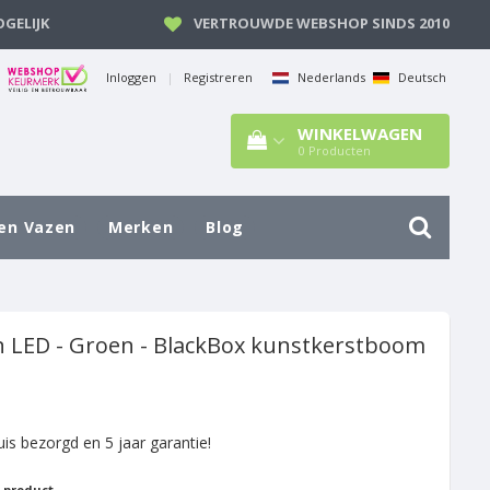
GELIJK
VERTROUWDE WEBSHOP SINDS 2010
Inloggen
|
Registreren
Nederlands
Deutsch
WINKELWAGEN
0
Producten
en Vazen
Merken
Blog
n LED - Groen - BlackBox kunstkerstboom
uis bezorgd en 5 jaar garantie!
t product