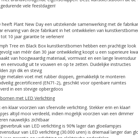
 gedurende vele feestdagen!
0 heeft Plant New Day een uitstekende samenwerking met de fabrika
ar ervaring van deze fabrikant in het ontwikkelen van kunstkerstbomen 
ot 10 jaar garantie te verlenen!
mph Tree en Black Box kunstkerstbomen hebben een prachtige look
gevolg van méér dan 30 jaar ontwikkeling koopt u een superieure kwali
akt van hoogwaardig materiaal, vormvast en een lange levensduur
 en eenvoudig uit te vouwen en op te zetten. Duidelijke instructies
den zijn dik en stevig
ige metalen voet met rubber doppen, gemakkelijk te monteren
dveilig gecertificeerd (EN71-2), geschikt voor openbare ruimtes
verd in een stevige opbergdoos
tbomen met LED Verlichting
-en-klaar voorzien van sfeervolle verlichting. Stekker erin en klaar!
jes altijd mooi verdeeld, indien mogelijk voorzien van een dimmer
ren nauwelijks zichtbaar
gieverbruik van LED verlichting is 90% lager dan gloeilampjes
evensduur van LED verlichting (30.000 uren) is driemaal langer dan gl