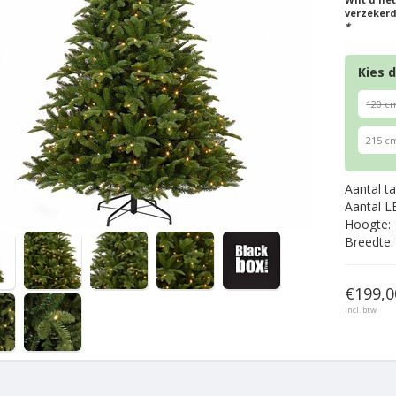
verzekerd
*
Kies 
120 c
215 c
Aantal t
Aantal L
Hoogte:
Breedte:
€199,0
Incl. btw