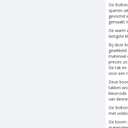
De Bolton 
sparren ui
gevormd wo
gemaakt na
De warm wi
lastigste 
Bij deze 
gewikkeld.
materiaal
precies zo
De tak en 
voor een m
Deze boom 
takken wor
kleurcode
van dennen
De Bolton 
met voldoe
De boom s
materialen