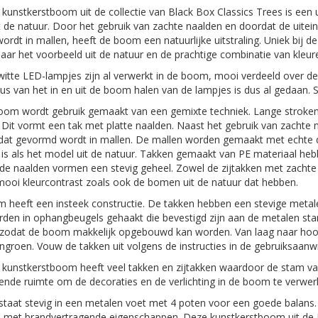
kunstkerstboom uit de collectie van Black Box Classics Trees is een
t de natuur. Door het gebruik van zachte naalden en doordat de uitei
rdt in mallen, heeft de boom een natuurlijke uitstraling. Uniek bij 
ar het voorbeeld uit de natuur en de prachtige combinatie van kleu
tte LED-lampjes zijn al verwerkt in de boom, mooi verdeeld over de
klus van het in en uit de boom halen van de lampjes is dus al gedaan. S
boom wordt gebruik gemaakt van een gemixte techniek. Lange stroke
 Dit vormt een tak met platte naalden. Naast het gebruik van zachte
 dat gevormd wordt in mallen. De mallen worden gemaakt met echte 
 is als het model uit de natuur. Takken gemaakt van PE materiaal hebbe
de naalden vormen een stevig geheel. Zowel de zijtakken met zachte
ooi kleurcontrast zoals ook de bomen uit de natuur dat hebben.
heeft een insteek constructie. De takken hebben een stevige metalen
den in ophangbeugels gehaakt die bevestigd zijn aan de metalen st
 zodat de boom makkelijk opgebouwd kan worden. Van laag naar hoog 
groen. Vouw de takken uit volgens de instructies in de gebruiksaan
kunstkerstboom heeft veel takken en zijtakken waardoor de stam va
nde ruimte om de decoraties en de verlichting in de boom te verwer
taat stevig in een metalen voet met 4 poten voor een goede bala
 met brandvertragende eigenschappen. Deze kunstkerstboom uit de Bla