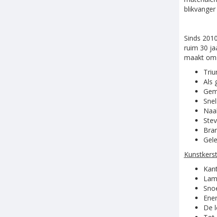
blikvanger
Sinds 201
ruim 30 ja
maakt om t
Triu
Als 
Gema
Snel
Naal
Stev
Bran
Gele
Kunstkers
Kant
Lamp
Snoe
Ener
De l