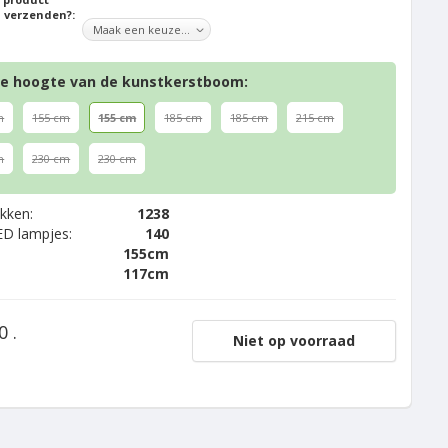
 verzenden?:
de hoogte van de kunstkerstboom:
m
155 cm
155 cm
185 cm
185 cm
215 cm
m
230 cm
230 cm
akken:
1238
ED lampjes:
140
155cm
117cm
0 .
Niet op voorraad