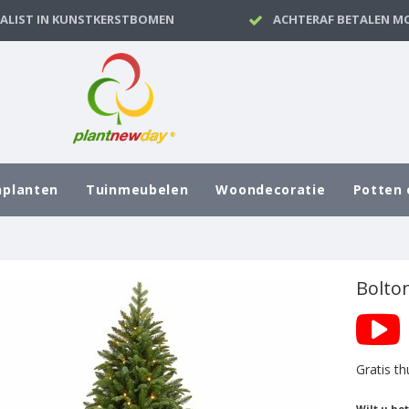
IALIST IN KUNSTKERSTBOMEN
ACHTERAF BETALEN MO
nplanten
Tuinmeubelen
Woondecoratie
Potten 
Bolto
Gratis th
Wilt u he