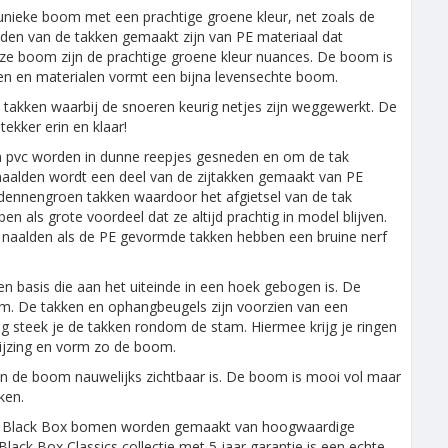
 unieke boom met een prachtige groene kleur, net zoals de
nden van de takken gemaakt zijn van PE materiaal dat
deze boom zijn de prachtige groene kleur nuances. De boom is
ren en materialen vormt een bijna levensechte boom.
 takken waarbij de snoeren keurig netjes zijn weggewerkt. De
tekker erin en klaar!
n pvc worden in dunne reepjes gesneden en om de tak
 naalden wordt een deel van de zijtakken gemaakt van PE
dennengroen takken waardoor het afgietsel van de tak
n als grote voordeel dat ze altijd prachtig in model blijven.
 naalden als de PE gevormde takken hebben een bruine nerf
 basis die aan het uiteinde in een hoek gebogen is. De
am. De takken en ophangbeugels zijn voorzien van een
steek je de takken rondom de stam. Hiermee krijg je ringen
wijzing en vorm zo de boom.
n de boom nauwelijks zichtbaar is. De boom is mooi vol maar
ken.
ns. Black Box bomen worden gemaakt van hoogwaardige
ck Box Classics collectie met 5 jaar garantie is een echte