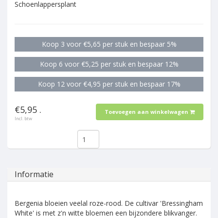
Schoenlappersplant
Koop 3 voor €5,65 per stuk en bespaar 5%
Koop 6 voor €5,25 per stuk en bespaar 12%
Koop 12 voor €4,95 per stuk en bespaar 17%
€5,95 .
Toevoegen aan winkelwagen
Incl. btw
Informatie
Bergenia bloeien veelal roze-rood. De cultivar 'Bressingham
White' is met z'n witte bloemen een bijzondere blikvanger.