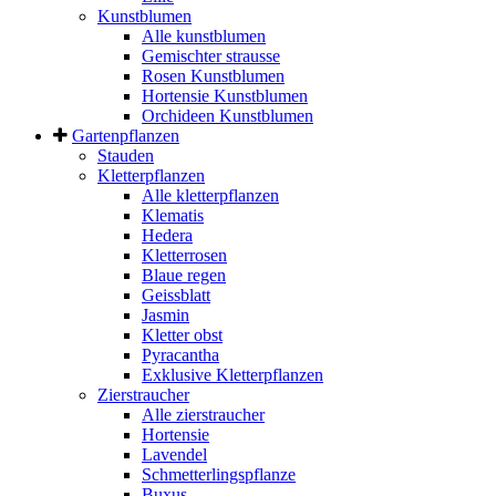
Kunstblumen
Alle kunstblumen
Gemischter strausse
Rosen Kunstblumen
Hortensie Kunstblumen
Orchideen Kunstblumen
Gartenpflanzen
Stauden
Kletterpflanzen
Alle kletterpflanzen
Klematis
Hedera
Kletterrosen
Blaue regen
Geissblatt
Jasmin
Kletter obst
Pyracantha
Exklusive Kletterpflanzen
Zierstraucher
Alle zierstraucher
Hortensie
Lavendel
Schmetterlingspflanze
Buxus