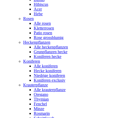
Hibiscus
Acer
Hebe
Rosen
Alle rosen
Kletterrosen
Patio rosen
Rose grossblumig
Heckenpflanzen
Alle heckenpflanzen
Grunpflanzen hecke
Koniferen hecke
Koniferen
Alle koniferen
Hecke koniferen
Niedrige koniferen
Koniferen exclusiv
Krauterpflanze
Alle krauterpflanze
Oregano
Thymian
Fenchel
Minze
Rosmarin