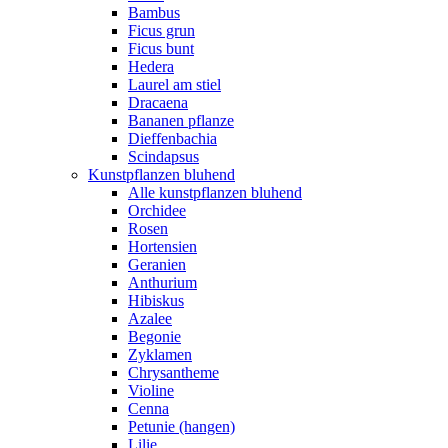
Bambus
Ficus grun
Ficus bunt
Hedera
Laurel am stiel
Dracaena
Bananen pflanze
Dieffenbachia
Scindapsus
Kunstpflanzen bluhend
Alle kunstpflanzen bluhend
Orchidee
Rosen
Hortensien
Geranien
Anthurium
Hibiskus
Azalee
Begonie
Zyklamen
Chrysantheme
Violine
Cenna
Petunie (hangen)
Lilie