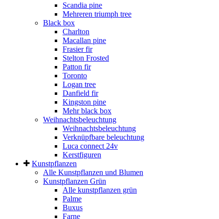
Scandia pine
Mehreren triumph tree
Black box
Charlton
Macallan pine
Frasier fir
Stelton Frosted
Patton fir
Toronto
Logan tree
Danfield fir
Kingston pine
Mehr black box
Weihnachtsbeleuchtung
Weihnachtsbeleuchtung
Verknüpfbare beleuchtung
Luca connect 24v
Kerstfiguren
Kunstpflanzen
Alle Kunstpflanzen und Blumen
Kunstpflanzen Grün
Alle kunstpflanzen grün
Palme
Buxus
Farne