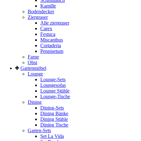
Schnittlauch
Kamille
Bodendecker
Ziergraser
Alle ziergraser
Carex
Festuca
Miscanthus
Cortaderia
Pennisetum
Farne
Obst
Gartenmöbel
Lounge
Lounge-Sets
Loungesofas
Lounge Stühle
Lounge-Tische
Dining
Dining-Sets
Dining Bänke
Dining Stühle
Dining Tische
Garten-Sets
Set La Vida