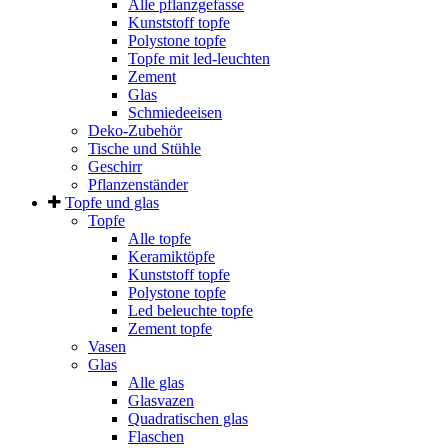
Alle pflanzgefasse
Kunststoff topfe
Polystone topfe
Topfe mit led-leuchten
Zement
Glas
Schmiedeeisen
Deko-Zubehör
Tische und Stühle
Geschirr
Pflanzenständer
Topfe und glas
Topfe
Alle topfe
Keramiktöpfe
Kunststoff topfe
Polystone topfe
Led beleuchte topfe
Zement topfe
Vasen
Glas
Alle glas
Glasvazen
Quadratischen glas
Flaschen