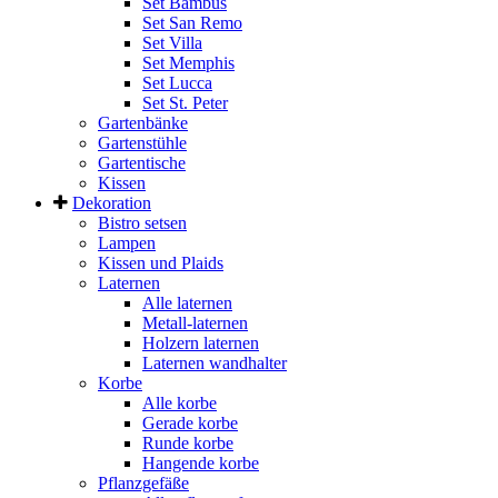
Set Bambus
Set San Remo
Set Villa
Set Memphis
Set Lucca
Set St. Peter
Gartenbänke
Gartenstühle
Gartentische
Kissen
Dekoration
Bistro setsen
Lampen
Kissen und Plaids
Laternen
Alle laternen
Metall-laternen
Holzern laternen
Laternen wandhalter
Korbe
Alle korbe
Gerade korbe
Runde korbe
Hangende korbe
Pflanzgefäße