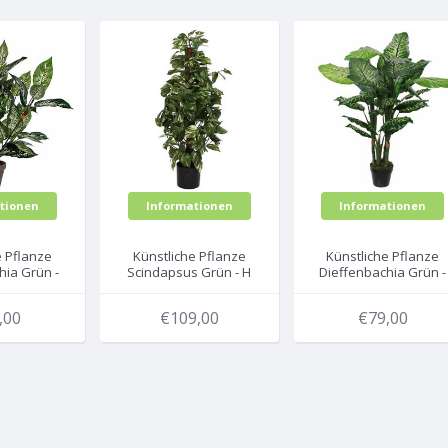
tionen
Informationen
Informationen
e Pflanze
Künstliche Pflanze
Künstliche Pflanze
hia Grün -
Scindapsus Grün - H
Dieffenbachia Grün -
ramiktopf -
110cm - Kunststofftopf
H 105 cm -
orations
- Mica Decorations
Kunststofftopf - Mica
,00
€109,00
€79,00
Decorations