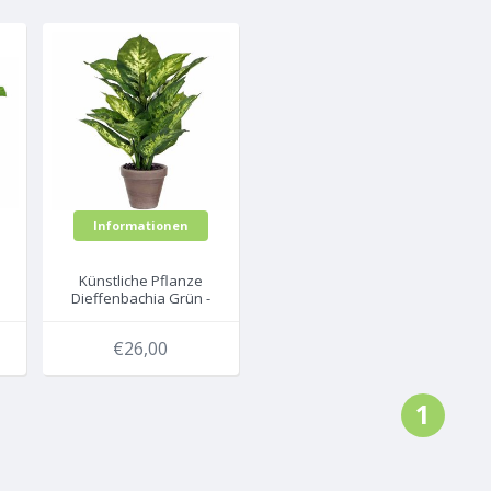
Informationen
Künstliche Pflanze
Dieffenbachia Grün -
H 40 cm - Keramiktopf -
Mica Decorations
€26,00
1