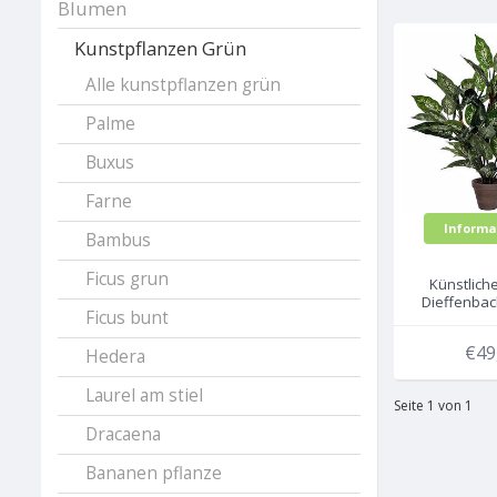
Blumen
Kunstpflanzen Grün
Alle kunstpflanzen grün
Palme
Buxus
Farne
Informa
Bambus
Ficus grun
Künstlich
Dieffenbac
Ficus bunt
H 70 cm - Ke
Mica Dec
€49
Hedera
Laurel am stiel
Seite 1 von 1
Dracaena
Bananen pflanze