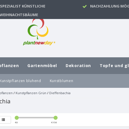
SPEZIALIST KÜNSTLICHE
NACHZAHLUNG MÖG
WEIHNACHTSBÄUME
pflanzen
Gartenmöbel
Dekoration
Topfe und g
Kunstpflanzen bluhend
Kunstblumen
pflanzen
/
Kunstpflanzen Grün
/
Dieffenbachia
chia
€
0
€
150