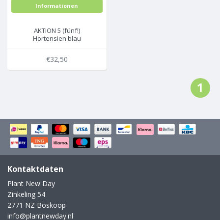
Informationen
AKTION 5 (fünf!)
Hortensien blau
€32,50
1
Kontaktdaten
Plant New Day
Zinkeling 54
2771 NZ Boskoop
info@plantnewday.nl