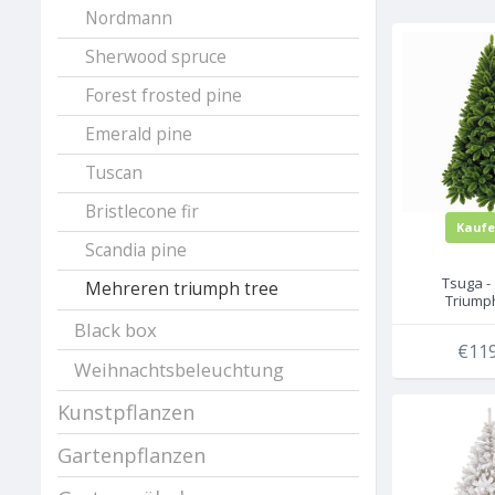
Nordmann
Sherwood spruce
Forest frosted pine
Emerald pine
Tuscan
Bristlecone fir
Kauf
Scandia pine
Tsuga -
Mehreren triumph tree
Triump
künstl
Black box
Weihnac
€119
Weihnachtsbeleuchtung
Kunstpflanzen
Gartenpflanzen