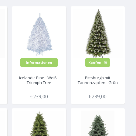
Informationen
Kaufen
Icelandic Pine - Weiß -
Pittsburgh mit
Triumph Tree
Tannenzapfen - Grün
künstlicher
- Triumph Tree
Weihnachtsbaum
künstlicher
€239,00
€239,00
Weihnachtsbaum