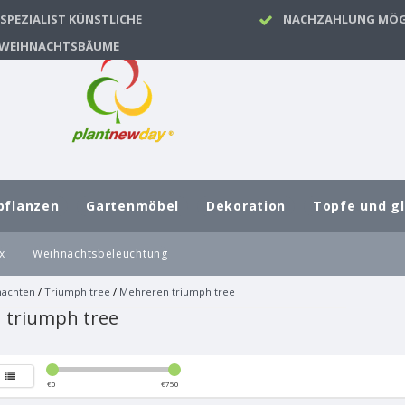
SPEZIALIST KÜNSTLICHE
NACHZAHLUNG MÖG
WEIHNACHTSBÄUME
pflanzen
Gartenmöbel
Dekoration
Topfe und g
x
Weihnachtsbeleuchtung
achten
/
Triumph tree
/
Mehreren triumph tree
 triumph tree
€
0
€
750