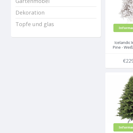
Gartenmöbel
Dekoration
Topfe und glas
Informa
Icelandic 
Pine - Weiß
Tree kün
Weihnac
€229
Informa