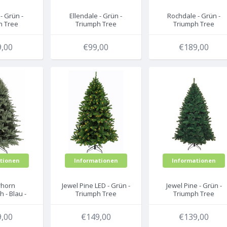
- Grün -
Ellendale - Grün -
Rochdale - Grün -
h Tree
Triumph Tree
Triumph Tree
icher
künstlicher
künstlicher
htsbaum
Weihnachtsbaum
Weihnachtsbaum
,00
€99,00
€189,00
tionen
Informationen
Informationen
rhorn
Jewel Pine LED - Grün -
Jewel Pine - Grün -
 - Blau -
Triumph Tree
Triumph Tree
h Tree
künstlicher
künstlicher
icher
Weihnachtsbaum
Weihnachtsbaum
,00
€149,00
€139,00
htsbaum