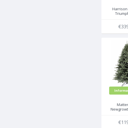
Harrison 
Triump
künstl
Weihnac
€339
Informa
Matte
Newgrowth
Triump
künstl
€119
Weihnac