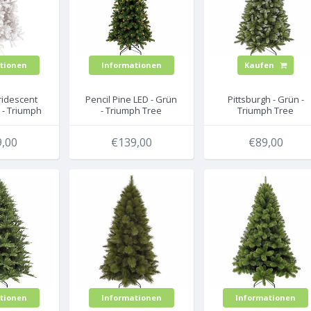
tionen
Informationen
Kaufen
Iridescent
Pencil Pine LED - Grün
Pittsburgh - Grün -
 - Triumph
- Triumph Tree
Triumph Tree
stlicher
künstlicher
künstlicher
htsbaum
Weihnachtsbaum
Weihnachtsbaum
,00
€139,00
€89,00
tionen
Informationen
Informationen