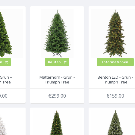
en
Kaufen
Informationen
 Grün –
Matterhorn - Grün -
Benton LED - Grün -
h Tree
Triumph Tree
Triumph Tree
icher
künstlicher
künstlicher
htsbaum
Weihnachtsbaum
Weihnachtsbaum
,00
€299,00
€159,00