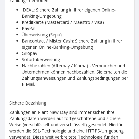
Zahlungsmethoden:
Zyklamen
Zement topfe
Alle glas
Hebe
Koniferen hecke
Alle laternen
Scindapsus
Set Lucca
Alle koniferen
Chrysantheme
Glasvazen
Metall-laternen
iDEAL: Sichere Zahlung in Ihrer eigenen Online-
Set St. Peter
Hecke koniferen
Korbe
Violine
Gartentische
Quadratischen glas
Krauterpflanze
Holzern laternen
Banking-Umgebung
Niedrige koniferen
Alle korbe
Cenna
Flaschen
Alle krauterpflanze
Laternen wandhalter
Kreditkarte (Mastercard / Maestro / Visa)
Koniferen exclusiv
Gerade korbe
Petunie (hangen)
Oregano
Pflanzgefäße
PayPal
Kissen
Bodendecker
Runde korbe
Lilie
Thymian
Alle pflanzgefasse
Überweisung (Sepa)
Hangende korbe
Fenchel
Kunststoff topfe
Bancontact / Mister Cash: Sichere Zahlung in Ihrer
Deko-Zubehör
Ziergraser
Minze
Polystone topfe
eigenen Online-Banking-Umgebung
Rosmarin
Alle ziergraser
Topfe mit led-leuchten
Giropay
Schnittlauch
Carex
Tische und Stühle
Zement
Sofortüberweisung
Farne
Kamille
Festuca
Glas
Nachbezahlen (Afterpay / Klarna) - Verbraucher und
Miscanthus
Schmiedeeisen
Unternehmen können nachbezahlen. Sie erhalten die
Geschirr
Obst
Cortaderia
Zahlungsanweisungen und Zahlungsbedingungen per
Pennisetum
E-Mail.
Pflanzenständer
Sichere Bezahlung
Zahlungen an Plant New Day sind immer sicher! Ihre
Zahlungsdaten werden auf fortgeschrittene und sichere
Weise (verschlüsselt und verschlüsselt) gesendet. Hierfür
werden die SSL-Technologie und eine HTTPS-Umgebung
verwendet. Diese weit verbreitete Technologie für den