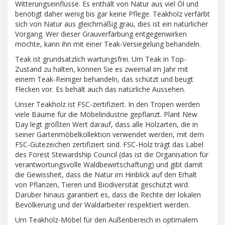
Witterungseinflüsse. Es enthält von Natur aus viel Öl und
benötigt daher wenig bis gar keine Pflege. Teakholz verfärbt
sich von Natur aus gleichmäßig grau, dies ist ein natürlicher
Vorgang. Wer dieser Grauverfärbung entgegenwirken
möchte, kann ihn mit einer Teak-Versiegelung behandeln.
Teak ist grundsätzlich wartungsfrei. Um Teak in Top-
Zustand zu halten, können Sie es zweimal im Jahr mit
einem Teak-Reiniger behandeln, das schützt und beugt
Flecken vor. Es behält auch das natürliche Aussehen.
Unser Teakholz ist FSC-zertifiziert. In den Tropen werden
viele Bäume für die Möbelindustrie gepflanzt. Plant New
Day legt größten Wert darauf, dass alle Holzarten, die in
seiner Gartenmöbelkollektion verwendet werden, mit dem
FSC-Gütezeichen zertifiziert sind. FSC-Holz trägt das Label
des Forest Stewardship Council (das ist die Organisation für
verantwortungsvolle Waldbewirtschaftung) und gibt damit
die Gewissheit, dass die Natur im Hinblick auf den Erhalt
von Pflanzen, Tieren und Biodiversität geschützt wird.
Darüber hinaus garantiert es, dass die Rechte der lokalen
Bevölkerung und der Waldarbeiter respektiert werden.
Um Teakholz-Möbel für den Außenbereich in optimalem