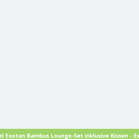
el
Exotan
Bambus Lounge-Set inklusive Kissen - E