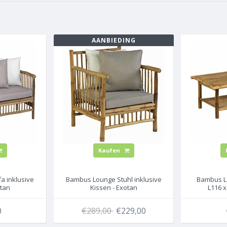
AANBIEDING
Kaufen
 inklusive
Bambus Lounge Stuhl inklusive
Bambus L
otan
Kissen - Exotan
L116 x
0
€289,00
€229,00