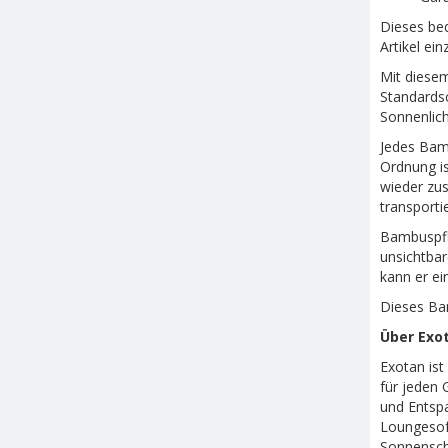
Dieses be
Artikel ein
Mit diesem
Standards
Sonnenlich
Jedes Bamb
Ordnung is
wieder zus
transporti
Bambuspfle
unsichtbar
kann er ei
Dieses Ba
Über Exo
Exotan ist
für jeden 
und Entsp
Loungesof
Sonnensch