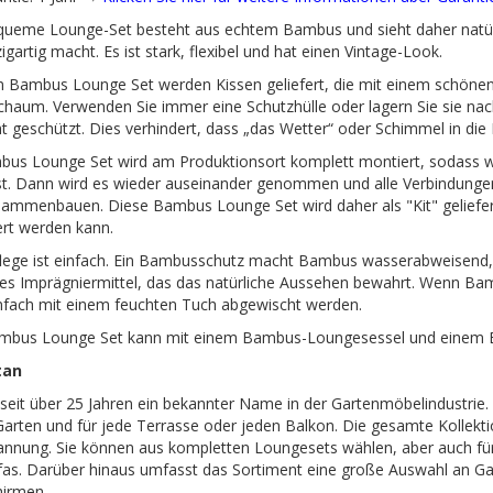
queme Lounge-Set besteht aus echtem Bambus und sieht daher natürli
zigartig macht. Es ist stark, flexibel und hat einen Vintage-Look.
 Bambus Lounge Set werden Kissen geliefert, die mit einem schönen 
chaum. Verwenden Sie immer eine Schutzhülle oder lagern Sie sie na
t geschützt. Dies verhindert, dass „das Wetter“ oder Schimmel in die 
us Lounge Set wird am Produktionsort komplett montiert, sodass wir 
t. Dann wird es wieder auseinander genommen und alle Verbindungen 
ammenbauen. Diese Bambus Lounge Set wird daher als "Kit" geliefert
ert werden kann.
ge ist einfach. Ein Bambusschutz macht Bambus wasserabweisend, sc
es Imprägniermittel, das das natürliche Aussehen bewahrt. Wenn Bam
nfach mit einem feuchten Tuch abgewischt werden.
mbus Lounge Set kann mit einem Bambus-Loungesessel und einem 
tan
 seit über 25 Jahren ein bekannter Name in der Gartenmöbelindustrie
Garten und für jede Terrasse oder jeden Balkon. Die gesamte Kollekt
annung. Sie können aus kompletten Loungesets wählen, aber auch fü
as. Darüber hinaus umfasst das Sortiment eine große Auswahl an Gar
irmen.