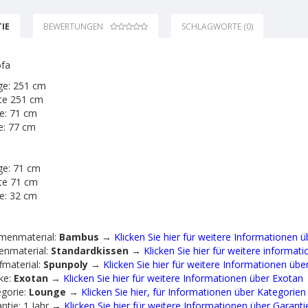
IE
BEWERTUNGEN
SCHLAGWORTE (0)
fa
ge: 251 cm
te 251 cm
e: 71 cm
e: 77 cm
ge: 71 cm
te 71 cm
e: 32 cm
menmaterial:
Bambus
→
Klicken Sie hier für weitere Informationen 
enmaterial:
Standardkissen
→
Klicken Sie hier für weitere informat
fmaterial:
Spunpoly
→
Klicken Sie hier für weitere Informationen übe
ke:
Exotan
→
Klicken Sie hier für weitere Informationen über Exotan
gorie:
Lounge
→
Klicken Sie hier, für Informationen über Kategorien
ntie: 1 Jahr →
Klicken Sie hier für weitere Informationen über Garanti