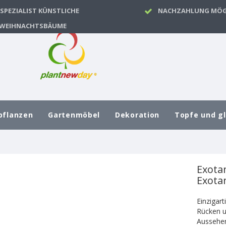
SPEZIALIST KÜNSTLICHE
NACHZAHLUNG MÖG
WEIHNACHTSBÄUME
pflanzen
Gartenmöbel
Dekoration
Topfe und g
Exota
Exota
Einzigart
Rücken u
Aussehe