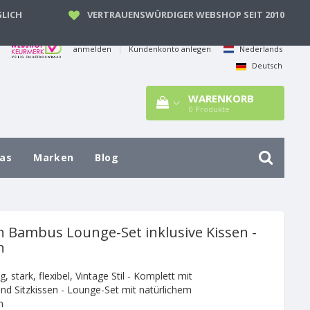
LICH
VERTRAUENSWÜRDIGER WEBSHOP SEIT 2010
anmelden
|
Kundenkonto anlegen
Nederlands
Deutsch
WARENKORB
0
Produkte
las
Marken
Blog
n
Bambus Lounge-Set inklusive Kissen -
n
ig, stark, flexibel, Vintage Stil - Komplett mit
nd Sitzkissen - Lounge-Set mit natürlichem
n