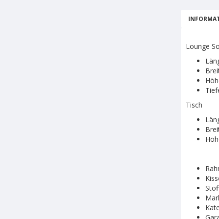
INFORMAT
Lounge So
Län
Brei
Höh
Tief
Tisch
Län
Brei
Höh
Rah
Kiss
Stof
Mar
Kate
Gara