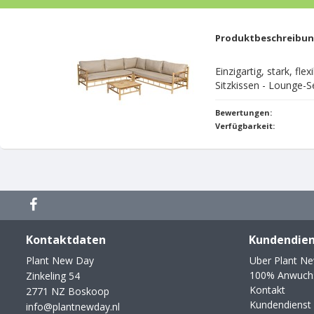
Produktbeschreibu
Einzigartig, stark, fle
Sitzkissen - Lounge-
Bewertungen:
Verfügbarkeit:
Kontaktdaten
Kundendien
Plant New Day
Uber Plant N
100% Anwuchs
Zinkeling 54
Kontakt
2771 NZ Boskoop
Kundendienst
info@plantnewday.nl