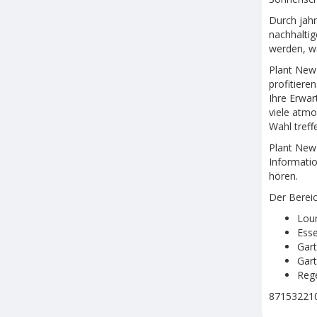
Durch jahr
nachhaltig
werden, wa
Plant New
profitiere
Ihre Erwar
viele atmo
Wahl treff
Plant New 
Informatio
hören.
Der Bereic
Loun
Esse
Gar
Gart
Reg
87153221