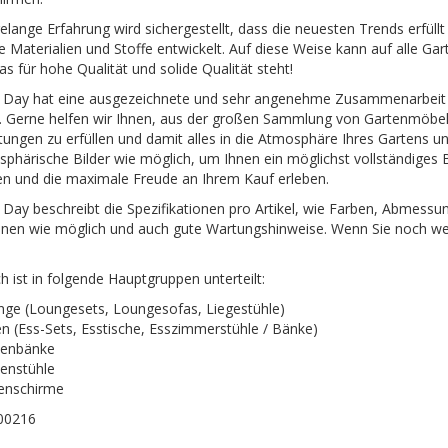
elange Erfahrung wird sichergestellt, dass die neuesten Trends erfüllt
e Materialien und Stoffe entwickelt. Auf diese Weise kann auf alle G
s für hohe Qualität und solide Qualität steht!
 Day hat eine ausgezeichnete und sehr angenehme Zusammenarbeit mi
n. Gerne helfen wir Ihnen, aus der großen Sammlung von Gartenmöbeln d
tungen zu erfüllen und damit alles in die Atmosphäre Ihres Gartens un
sphärische Bilder wie möglich, um Ihnen ein möglichst vollständiges Bil
en und die maximale Freude an Ihrem Kauf erleben.
Day beschreibt die Spezifikationen pro Artikel, wie Farben, Abmessung
nen wie möglich und auch gute Wartungshinweise. Wenn Sie noch wei
h ist in folgende Hauptgruppen unterteilt:
ge (Loungesets, Loungesofas, Liegestühle)
n (Ess-Sets, Esstische, Esszimmerstühle / Bänke)
tenbänke
enstühle
enschirme
00216