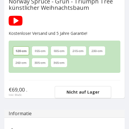
Norway Spruce - Grün - Triumph Tree
künstlicher Weihnachtsbaum
Kostenloser Versand und 5 Jahre Garantie!
120 cm
155 cm
185 cm
215 cm
230 cm
260 cm
305 cm
365 cm
€69,00 .
Nicht auf Lager
Inkl. MwSt.
Informatie