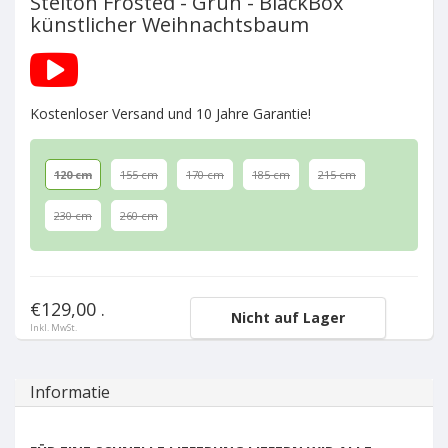
Stelton Frosted - Grün - BlackBox
künstlicher Weihnachtsbaum
Kostenloser Versand und 10 Jahre Garantie!
120 cm
155 cm
170 cm
185 cm
215 cm
230 cm
260 cm
€129,00 .
Nicht auf Lager
Inkl. MwSt.
Informatie