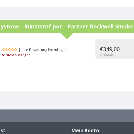
lystone - Kunststof pot - Partner Rockwell Smoke
€349,00
| Ihre Bewertung hinzufügen
Nicht auf Lager
Inkl. MwSt.
st
Mein Konto