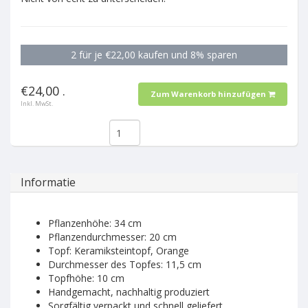
2 für je €22,00 kaufen und 8% sparen
€24,00 .
Zum Warenkorb hinzufügen
Inkl. MwSt.
Informatie
Pflanzenhöhe: 34 cm
Pflanzendurchmesser: 20 cm
Topf: Keramiksteintopf, Orange
Durchmesser des Topfes: 11,5 cm
Topfhöhe: 10 cm
Handgemacht, nachhaltig produziert
Sorgfältig verpackt und schnell geliefert