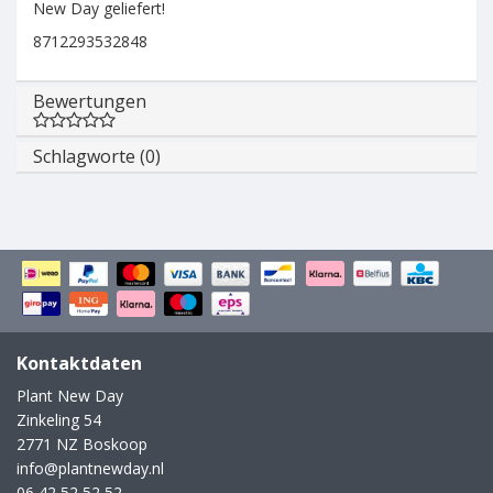
New Day geliefert!
8712293532848
Bewertungen
Schlagworte (0)
Kontaktdaten
Plant New Day
Zinkeling 54
2771 NZ Boskoop
info@plantnewday.nl
06 42 52 52 52