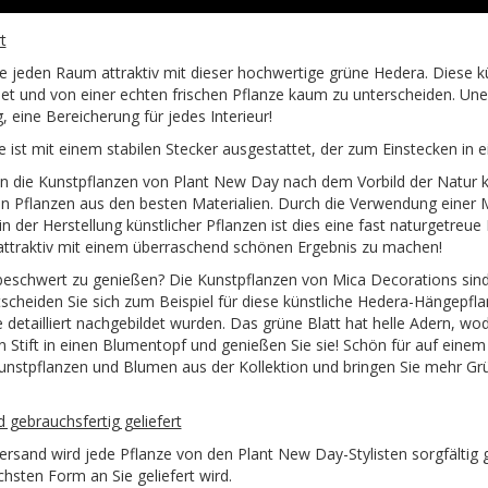
t
 jeden Raum attraktiv mit dieser hochwertige grüne Hedera. Diese küns
et und von einer echten frischen Pflanze kaum zu unterscheiden. Unen
eine Bereicherung für jedes Interieur!
e ist mit einem stabilen Stecker ausgestattet, der zum Einstecken in ei
en die Kunstpflanzen von Plant New Day nach dem Vorbild der Natur k
 Pflanzen aus den besten Materialien. Durch die Verwendung einer M
in der Herstellung künstlicher Pflanzen ist dies eine fast naturgetreue
attraktiv mit einem überraschend schönen Ergebnis zu machen!
beschwert zu genießen? Die Kunstpflanzen von Mica Decorations sind
tscheiden Sie sich zum Beispiel für diese künstliche Hedera-Hängepfla
ie detailliert nachgebildet wurden. Das grüne Blatt hat helle Adern, w
 Stift in einen Blumentopf und genießen Sie sie! Schön für auf einem
nstpflanzen und Blumen aus der Kollektion und bringen Sie mehr Grü
d gebrauchsfertig geliefert
rsand wird jede Pflanze von den Plant New Day-Stylisten sorgfältig g
ichsten Form an Sie geliefert wird.