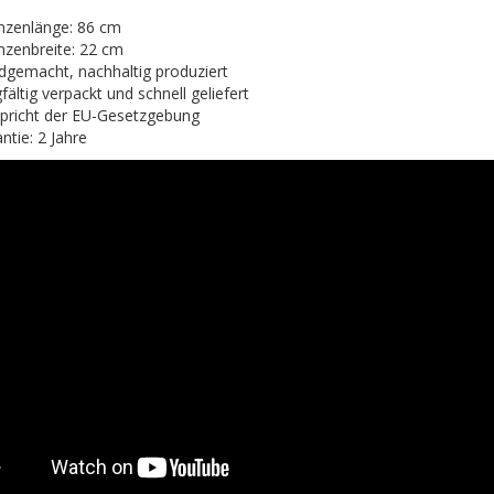
nzenlänge: 86 cm
nzenbreite: 22 cm
gemacht, nachhaltig produziert
fältig verpackt und schnell geliefert
pricht der EU-Gesetzgebung
ntie: 2 Jahre