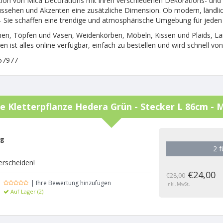
tion von Mica Decorations mit ihren verschiedenen Dekorations- und
ssehen und Akzenten eine zusätzliche Dimension. Ob modern, ländlich, 
- Sie schaffen eine trendige und atmosphärische Umgebung für jeden
nen, Töpfen und Vasen, Weidenkörben, Möbeln, Kissen und Plaids, L
en ist alles online verfügbar, einfach zu bestellen und wird schnell vo
57977
he Kletterpflanze Hedera Grün - Stecker L 86cm - 
ng
2 
erscheiden!
€24,00
€28,00
| Ihre Bewertung hinzufügen
Inkl. MwSt.
Auf Lager (2)