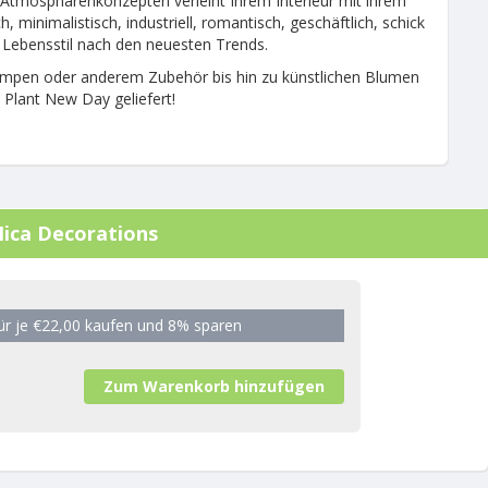
 Atmosphärenkonzepten verleiht Ihrem Interieur mit ihrem
minimalistisch, industriell, romantisch, geschäftlich, schick
 Lebensstil nach den neuesten Trends.
ampen oder anderem Zubehör bis hin zu künstlichen Blumen
n Plant New Day geliefert!
Mica Decorations
für je €22,00 kaufen und 8% sparen