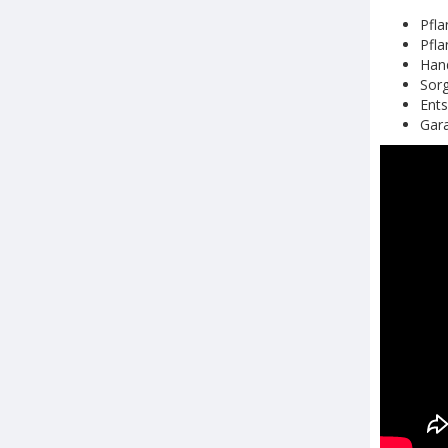
Pfla
Pfla
Hand
Sorg
Ents
Gara