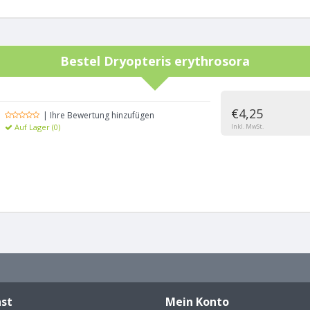
Bestel
Dryopteris erythrosora
€4,25
| Ihre Bewertung hinzufügen
Auf Lager (0)
Inkl. MwSt.
st
Mein Konto