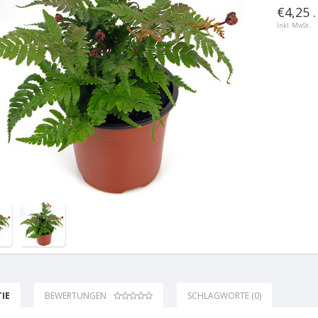
€4,25 .
Inkl. MwSt.
IE
BEWERTUNGEN
SCHLAGWORTE (0)