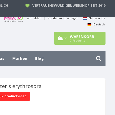
LICH
VERTRAUENSWÜRDIGER WEBSHOP SEIT 2010
anmelden
|
Kundenkonto anlegen
Nederlands
Deutsch
WARENKORB
0
Produkte
las
Marken
Blog
teris erythrosora
ijk productvideo