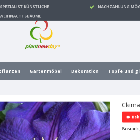
SPEZIALIST KÜNSTLICHE
NACHZAHLUNG MÖG
WEIHNACHTSBÄUME
pflanzen
Gartenmöbel
Dekoration
Topfe und g
Clemat
Bek
Bosrank, 