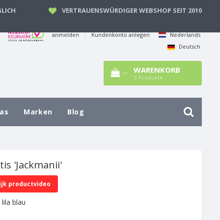
LICH
VERTRAUENSWÜRDIGER WEBSHOP SEIT 2010
anmelden
|
Kundenkonto anlegen
Nederlands
Deutsch
WARENKORB
0
Produkte
las
Marken
Blog
is 'Jackmanii'
ijk productvideo
lila blau