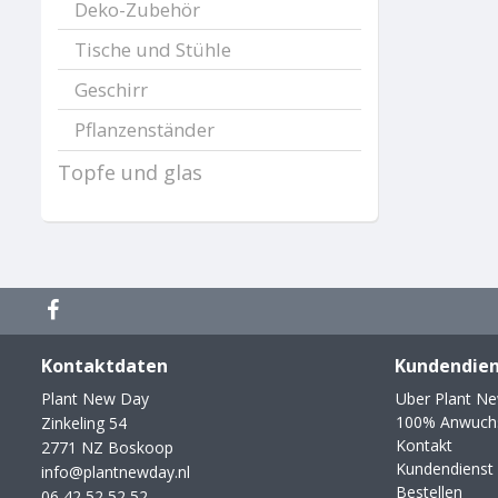
Deko-Zubehör
Tische und Stühle
Geschirr
Pflanzenständer
Topfe und glas
Kontaktdaten
Kundendien
Plant New Day
Uber Plant N
100% Anwuchs
Zinkeling 54
Kontakt
2771 NZ Boskoop
Kundendienst
info@plantnewday.nl
Bestellen
06 42 52 52 52