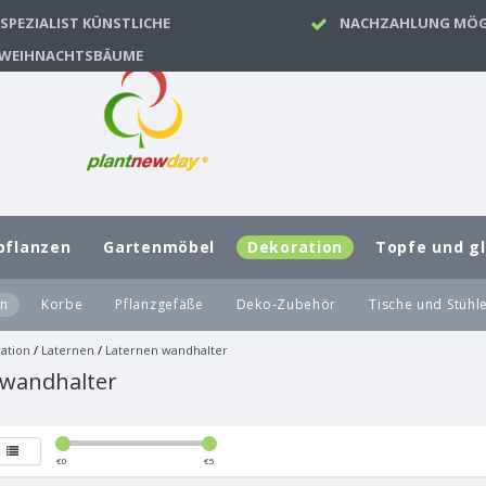
SPEZIALIST KÜNSTLICHE
NACHZAHLUNG MÖG
WEIHNACHTSBÄUME
pflanzen
Gartenmöbel
Dekoration
Topfe und g
en
Korbe
Pflanzgefäße
Deko-Zubehör
Tische und Stühl
ation
/
Laternen
/
Laternen wandhalter
 wandhalter
€
0
€
5